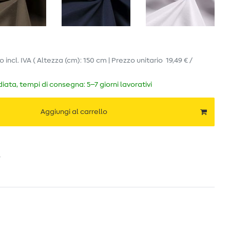
ro
incl. IVA
( Altezza (cm): 150 cm | Prezzo unitario
19,49 € /
ata, tempi di consegna: 5–7 giorni lavorativi
Aggiungi al carrello
o