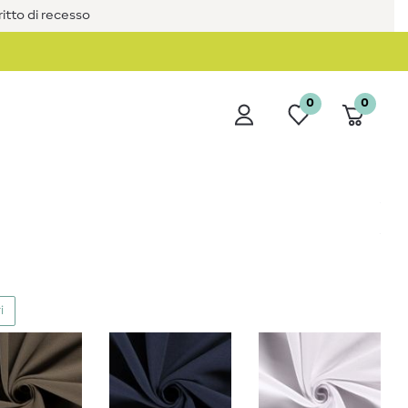
iritto di recesso
0
0
i