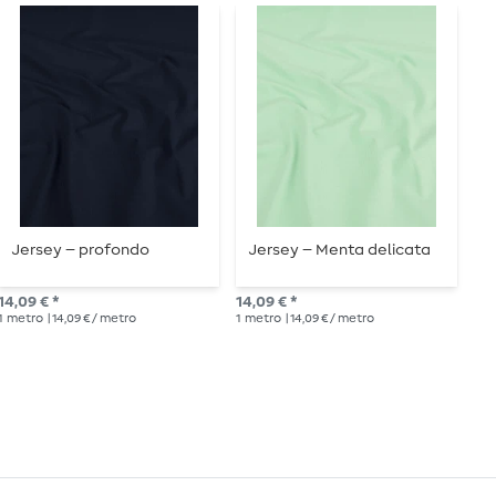
Jersey – profondo
Jersey – Menta delicata
J
E
14,09 € *
14,09 € *
14,
1
metro
| 14,09 € / metro
1
metro
| 14,09 € / metro
1
me