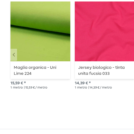
Maglia organica - Uni
Jersey biologico - tinta
Lime 224
unita fucsia 033
15,59 € *
14,39 € *
1
metro
| 15,59 € / metro
1
metro
| 14,39 € / metro