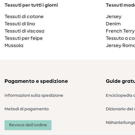
Tessuti per tutti i giorni
Tessuti moda
Tessuti di cotone
Jersey
Tessuti di lino
Denim
Tessuti di viscosa
French Terry
Tessuti per felpe
Tessuto a co
Mussola
Jersey Roma
Pagamento e spedizione
Guide gratu
Informazioni sulla spedizione
Enciclopedia d
Metodi di pagamento
Dizionario del
Nähanleitung
Revoca dell'ordine