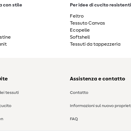
 con stile
Per idee di cucito resistenti
Feltro
Tessuto Canvas
Ecopelle
stine
Softshell
nit
Tessuti da tappezzeria
ite
Assistenza e contatto
ei tessuti
Contatto
 cucito
Informazioni sul nuovo propriet
en
FAQ