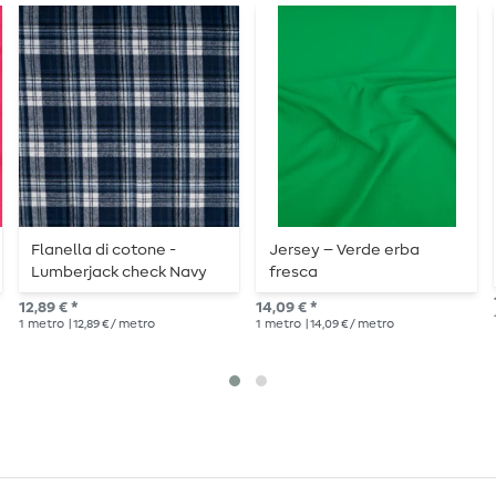
Flanella di cotone -
Jersey – Verde erba
Lumberjack check Navy
fresca
White
12,89 € *
14,09 € *
1
metro
| 12,89 € / metro
1
metro
| 14,09 € / metro