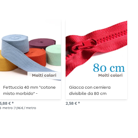
Molti colori
Molti colori
Fettuccia 40 mm "cotone
Giacca con cerniera
N
misto morbido" -
divisibile da 80 cm
J
lunghezza 3 m
m
5,88 € *
2,58 € *
2,3
3
metro
| 1,96 € / metro
1
me