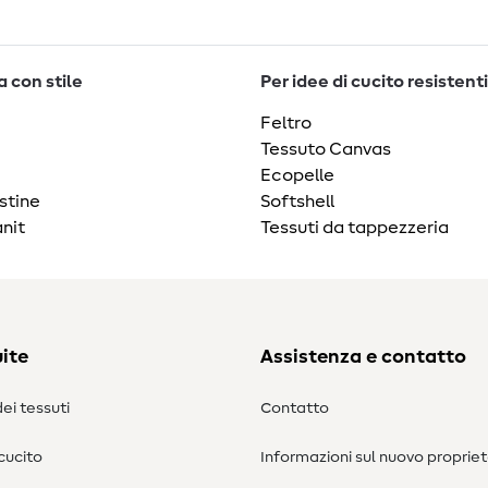
 con stile
Per idee di cucito resistenti
Feltro
Tessuto Canvas
Ecopelle
stine
Softshell
nit
Tessuti da tappezzeria
ite
Assistenza e contatto
ei tessuti
Contatto
 cucito
Informazioni sul nuovo propriet