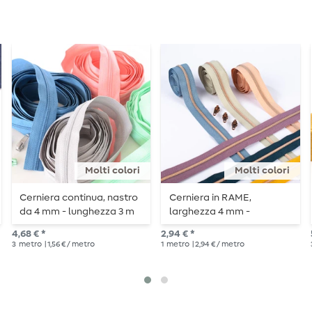
Molti colori
Molti colori
Cerniera continua, nastro
Cerniera in RAME,
da 4 mm - lunghezza 3 m
larghezza 4 mm -
lunghezza 1 m -
4,68 € *
2,94 € *
metallizzata
3
metro
| 1,56 € / metro
1
metro
| 2,94 € / metro