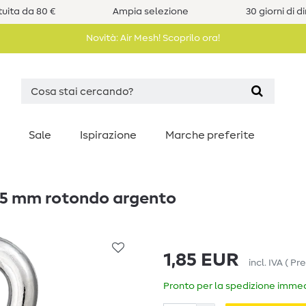
uita da 80 €
Ampia selezione
30 giorni di d
Novità: Air Mesh! Scoprilo ora!
Sale
Ispirazione
Marche preferite
15 mm rotondo argento
1,85 EUR
incl. IVA
(
Pre
Pronto per la spedizione immedi