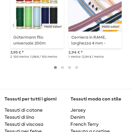
Molti colori
Molti colori
Gütermann filo
Cerniera in RAME,
C
universale 200m
larghezza 4 mm -
n
lunghezza 1 m -
l
3,95 € *
2,94 € *
4,6
metallizzata
2
100 metro
| 1,98 € / 100 metro
1
metro
| 2,94 € / metro
3
m
Tessuti per tutti i giorni
Tessuti moda con stile
Tessuti di cotone
Jersey
Tessuti di lino
Denim
Tessuti di viscosa
French Terry
Tessuti per felpe
Tessuto a costine