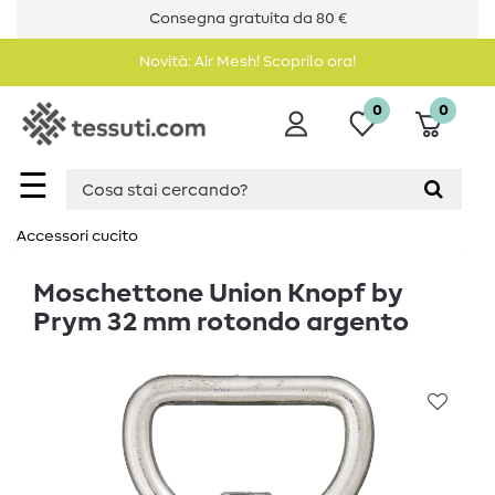
Consegna gratuita da 80 €
Novità: Air Mesh! Scoprilo ora!
0
0
☰
Accessori cucito
Moschettone Union Knopf by
Prym 32 mm rotondo argento