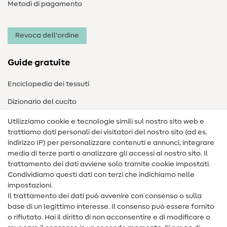
Metodi di pagamento
Revoca dell'ordine
Guide gratuite
Enciclopedia dei tessuti
Dizionario del cucito
Nähanleitungen
Utilizziamo cookie e tecnologie simili sul nostro sito web e
trattiamo dati personali dei visitatori del nostro sito (ad es.
Assistenza e contatto
indirizzo IP) per personalizzare contenuti e annunci, integrare
media di terze parti o analizzare gli accessi al nostro sito. Il
Contatto
trattamento dei dati avviene solo tramite cookie impostati.
Condividiamo questi dati con terzi che indichiamo nelle
Informazioni sul nuovo proprietario
impostazioni.
Il trattamento dei dati può avvenire con consenso o sulla
FAQ
base di un legittimo interesse. Il consenso può essere fornito
Diritto di recesso
o rifiutato. Hai il diritto di non acconsentire e di modificare o