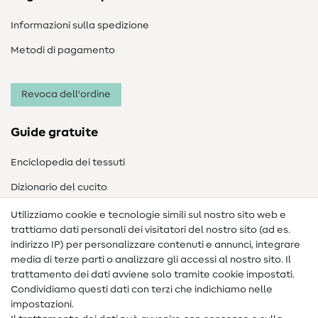
Informazioni sulla spedizione
Metodi di pagamento
Revoca dell'ordine
Guide gratuite
Enciclopedia dei tessuti
Dizionario del cucito
Nähanleitungen
Utilizziamo cookie e tecnologie simili sul nostro sito web e
trattiamo dati personali dei visitatori del nostro sito (ad es.
Assistenza e contatto
indirizzo IP) per personalizzare contenuti e annunci, integrare
media di terze parti o analizzare gli accessi al nostro sito. Il
Contatto
trattamento dei dati avviene solo tramite cookie impostati.
Condividiamo questi dati con terzi che indichiamo nelle
Informazioni sul nuovo proprietario
impostazioni.