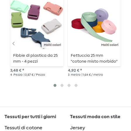
Molti colori
Molti colori
Fibbie di plastica da 25
Fettuccia 25 mm
A
mm - 4 pezzi
"cotone misto morbido"
c
- lunghezza 3 m
3,48 € *
4,92 € *
da 
4
Pezzo
| 0,87 € / Pezzo
3
metro
| 1,64 € / metro
5
P
Tessuti per tutti i giorni
Tessuti moda con stile
Tessuti di cotone
Jersey