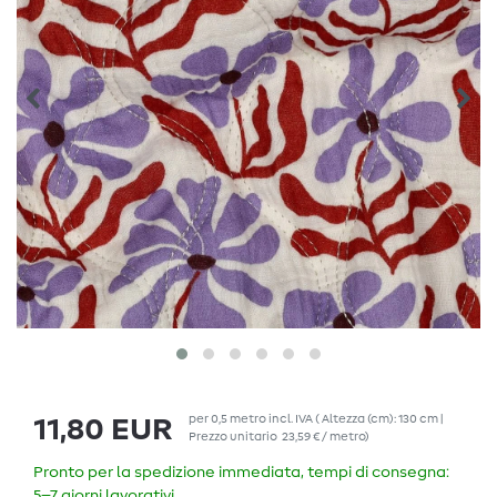
per
0,5
metro
incl. IVA
( Altezza (cm): 130 cm |
11,80 EUR
Prezzo unitario
23,59 € / metro
)
Pronto per la spedizione immediata, tempi di consegna:
5–7 giorni lavorativi