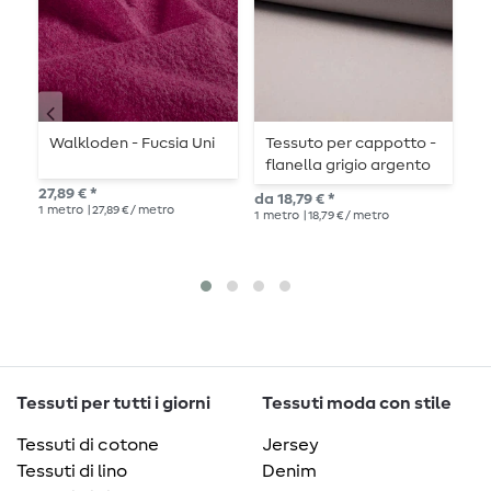
Walkloden - Fucsia Uni
Tessuto per cappotto -
T
flanella grigio argento
f
tinta unita
s
27,89 € *
da 18,79 € *
Pre
1
metro
| 27,89 € / metro
1
metro
| 18,79 € / metro
18,
1
me
Tessuti per tutti i giorni
Tessuti moda con stile
Tessuti di cotone
Jersey
Tessuti di lino
Denim