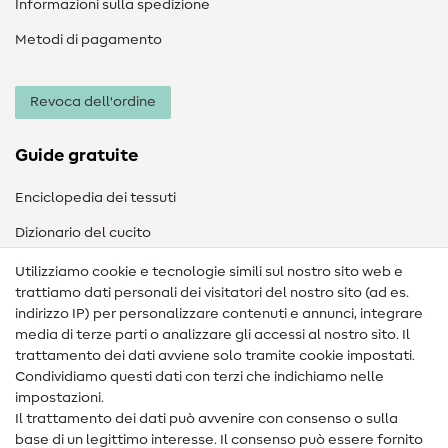
Informazioni sulla spedizione
Metodi di pagamento
Revoca dell'ordine
Guide gratuite
Enciclopedia dei tessuti
Dizionario del cucito
Nähanleitungen
Utilizziamo cookie e tecnologie simili sul nostro sito web e
trattiamo dati personali dei visitatori del nostro sito (ad es.
Assistenza e contatto
indirizzo IP) per personalizzare contenuti e annunci, integrare
media di terze parti o analizzare gli accessi al nostro sito. Il
Contatto
trattamento dei dati avviene solo tramite cookie impostati.
Condividiamo questi dati con terzi che indichiamo nelle
Informazioni sul nuovo proprietario
impostazioni.
Il trattamento dei dati può avvenire con consenso o sulla
FAQ
base di un legittimo interesse. Il consenso può essere fornito