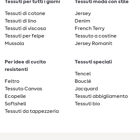
Tessuti per tutti i giorni
Tessuti moda con stile
Tessuti di cotone
Jersey
Tessuti di lino
Denim
Tessuti di viscosa
French Terry
Tessuti per felpe
Tessuto a costine
Mussola
Jersey Romanit
Per idee di cucito
Tessuti speciali
resistenti
Tencel
Feltro
Bouclé
Tessuto Canvas
Jacquard
Ecopelle
Tessuti abbigliamento
Softshell
Tessuti bio
Tessuti da tappezzeria