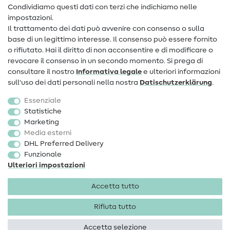
Condividiamo questi dati con terzi che indichiamo nelle
Informazioni sul nuovo proprietario
impostazioni.
Il trattamento dei dati può avvenire con consenso o sulla
FAQ
base di un legittimo interesse. Il consenso può essere fornito
Diritto di recesso
o rifiutato. Hai il diritto di non acconsentire e di modificare o
revocare il consenso in un secondo momento. Si prega di
Popolare
consultare il nostro
Informativa legale
e ulteriori informazioni
sull'uso dei dati personali nella nostra
Dati­schutz­erklärung
.
Tessuti
Essenziale
Accessori cucito
Statistiche
Marketing
Sale
Media esterni
DHL Preferred Delivery
Funzionale
Ulteriori impostazioni
Accetta tutto
Informazioni legali
Privacy
Condizioni generali
Diritto di recesso
Rifiuta tutto
Accetta selezione