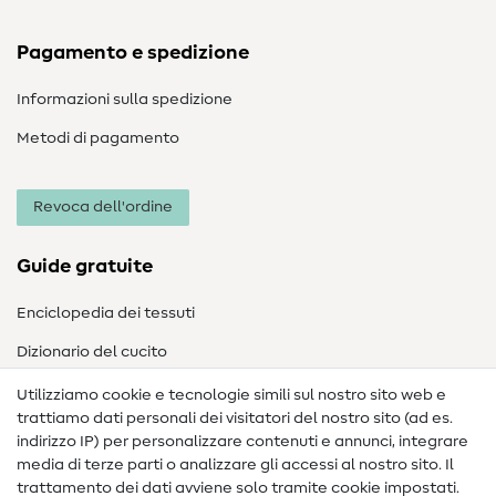
Pagamento e spedizione
Informazioni sulla spedizione
Metodi di pagamento
Revoca dell'ordine
Guide gratuite
Enciclopedia dei tessuti
Dizionario del cucito
Nähanleitungen
Utilizziamo cookie e tecnologie simili sul nostro sito web e
trattiamo dati personali dei visitatori del nostro sito (ad es.
Assistenza e contatto
indirizzo IP) per personalizzare contenuti e annunci, integrare
media di terze parti o analizzare gli accessi al nostro sito. Il
Contatto
trattamento dei dati avviene solo tramite cookie impostati.