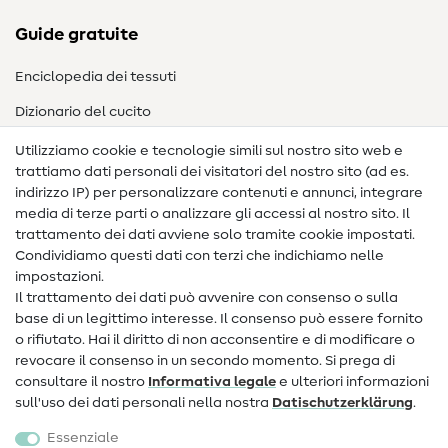
Guide gratuite
Enciclopedia dei tessuti
Dizionario del cucito
Nähanleitungen
Utilizziamo cookie e tecnologie simili sul nostro sito web e
trattiamo dati personali dei visitatori del nostro sito (ad es.
Assistenza e contatto
indirizzo IP) per personalizzare contenuti e annunci, integrare
media di terze parti o analizzare gli accessi al nostro sito. Il
Contatto
trattamento dei dati avviene solo tramite cookie impostati.
Condividiamo questi dati con terzi che indichiamo nelle
Informazioni sul nuovo proprietario
impostazioni.
Il trattamento dei dati può avvenire con consenso o sulla
FAQ
base di un legittimo interesse. Il consenso può essere fornito
Diritto di recesso
o rifiutato. Hai il diritto di non acconsentire e di modificare o
revocare il consenso in un secondo momento. Si prega di
Popolare
consultare il nostro
Informativa legale
e ulteriori informazioni
sull'uso dei dati personali nella nostra
Dati­schutz­erklärung
.
Tessuti
Essenziale