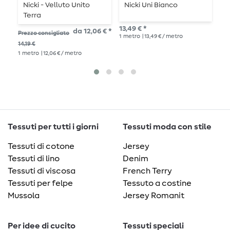
Nicki - Velluto Unito
Nicki Uni Bianco
N
Terra
13,49 € *
13,
da 12,06 € *
Prezzo consigliato
1
metro
| 13,49 € / metro
1
me
14,19 €
1
metro
| 12,06 € / metro
Tessuti per tutti i giorni
Tessuti moda con stile
Tessuti di cotone
Jersey
Tessuti di lino
Denim
Tessuti di viscosa
French Terry
Tessuti per felpe
Tessuto a costine
Mussola
Jersey Romanit
Per idee di cucito
Tessuti speciali