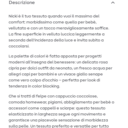
Descrizione
Nicki è il tuo tessuto quando vuoi il massimo del
comfort: morbidissimo come quello per bebè,
vellutato e con un tocco meravigliosamente soffice.
La fine superficie in velluto luccica leggermente a
seconda dell'incidenza della luce e invita subito a
coccolarsi.
La palette di colori è fatta apposta per progetti
moderni all’insegna del benessere: un delicato rosa
cipria per dolci outfit da neonato, un fresco acqua per
allegri capi per bambini e un vivace giallo senape
come vero colpo d’occhio – perfetto per look di
tendenza in color blocking.
Che si tratti di felpe con cappuccio coccolose,
comoda homewear, pigiami, abbigliamento per bebè o
accessori come cappelli e sciarpe: questo tessuto
elasticizzato in larghezza segue ogni movimento e
garantisce una piacevole sensazione di morbidezza
sulla pelle. Un tessuto preferito e versatile per tutto