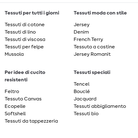
Tessuti per tutti i giorni
Tessuti moda con stile
Tessuti di cotone
Jersey
Tessuti di lino
Denim
Tessuti di viscosa
French Terry
Tessuti per felpe
Tessuto a costine
Mussola
Jersey Romanit
Per idee di cucito
Tessuti speciali
resistenti
Tencel
Feltro
Bouclé
Tessuto Canvas
Jacquard
Ecopelle
Tessuti abbigliamento
Softshell
Tessuti bio
Tessuti da tappezzeria