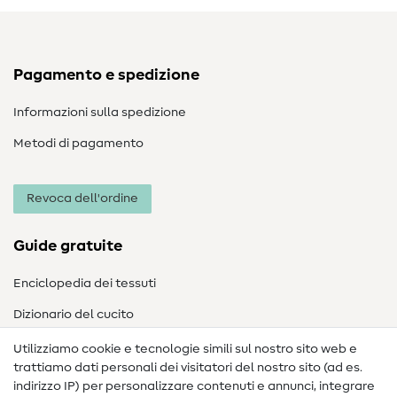
Pagamento e spedizione
Informazioni sulla spedizione
Metodi di pagamento
Revoca dell'ordine
Guide gratuite
Enciclopedia dei tessuti
Dizionario del cucito
Nähanleitungen
Utilizziamo cookie e tecnologie simili sul nostro sito web e
trattiamo dati personali dei visitatori del nostro sito (ad es.
Assistenza e contatto
indirizzo IP) per personalizzare contenuti e annunci, integrare