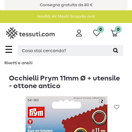
Consegna gratuita da 80 €
Novità: Air Mesh! Scoprilo ora!
0
0
☰
Rivetti e anelli
Occhielli Prym 11mm Ø + utensile
- ottone antico