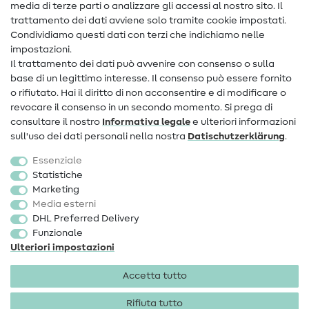
media di terze parti o analizzare gli accessi al nostro sito. Il
Contatto
trattamento dei dati avviene solo tramite cookie impostati.
Condividiamo questi dati con terzi che indichiamo nelle
Informazioni sul nuovo proprietario
impostazioni.
Il trattamento dei dati può avvenire con consenso o sulla
FAQ
base di un legittimo interesse. Il consenso può essere fornito
Diritto di recesso
o rifiutato. Hai il diritto di non acconsentire e di modificare o
revocare il consenso in un secondo momento. Si prega di
Popolare
consultare il nostro
Informativa legale
e ulteriori informazioni
sull'uso dei dati personali nella nostra
Dati­schutz­erklärung
.
Tessuti
Essenziale
Accessori cucito
Statistiche
Marketing
Sale
Media esterni
DHL Preferred Delivery
Funzionale
Ulteriori impostazioni
Accetta tutto
Informazioni legali
Privacy
Condizioni generali
Diritto di recesso
Rifiuta tutto