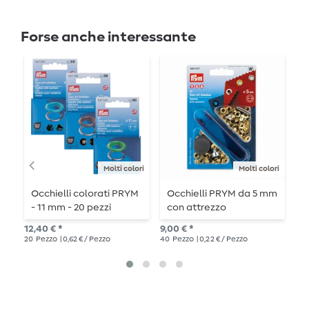
Forse anche interessante
Molti colori
Molti colori
Occhielli colorati PRYM
Occhielli PRYM da 5 mm
O
- 11 mm - 20 pezzi
con attrezzo
s
o
12,40 € *
9,00 € *
10,
20
Pezzo
| 0,62 € / Pezzo
40
Pezzo
| 0,22 € / Pezzo
24