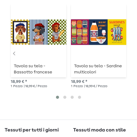
Tavola su tela -
Tavola su tela - Sardine
P
Bassotto francese
multicolori
c
multicolore
A
18,99 € *
18,99 € *
13,
M
1
Pezzo
| 18,99 € / Pezzo
1
Pezzo
| 18,99 € / Pezzo
1
Pe
Tessuti per tutti i giorni
Tessuti moda con stile