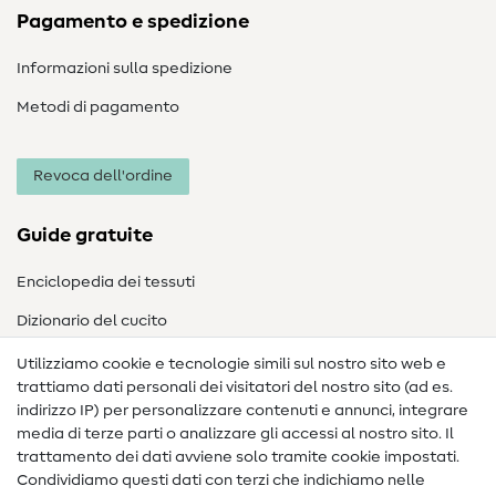
Pagamento e spedizione
Informazioni sulla spedizione
Metodi di pagamento
Revoca dell'ordine
Guide gratuite
Enciclopedia dei tessuti
Dizionario del cucito
Nähanleitungen
Utilizziamo cookie e tecnologie simili sul nostro sito web e
trattiamo dati personali dei visitatori del nostro sito (ad es.
Assistenza e contatto
indirizzo IP) per personalizzare contenuti e annunci, integrare
media di terze parti o analizzare gli accessi al nostro sito. Il
Contatto
trattamento dei dati avviene solo tramite cookie impostati.
Condividiamo questi dati con terzi che indichiamo nelle
Informazioni sul nuovo proprietario