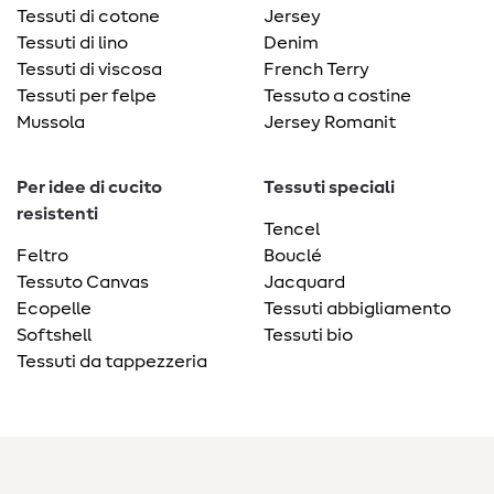
Tessuti di cotone
Jersey
Tessuti di lino
Denim
Tessuti di viscosa
French Terry
Tessuti per felpe
Tessuto a costine
Mussola
Jersey Romanit
Per idee di cucito
Tessuti speciali
resistenti
Tencel
Feltro
Bouclé
Tessuto Canvas
Jacquard
Ecopelle
Tessuti abbigliamento
Softshell
Tessuti bio
Tessuti da tappezzeria