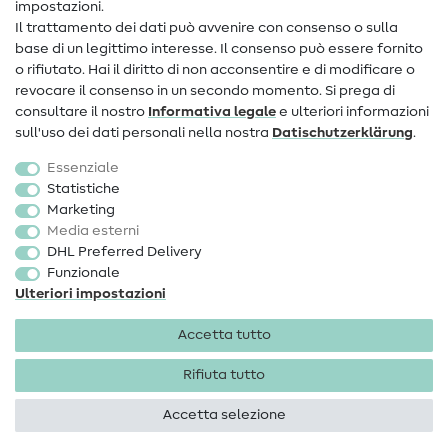
impostazioni.
Il trattamento dei dati può avvenire con consenso o sulla
FAQ
base di un legittimo interesse. Il consenso può essere fornito
Diritto di recesso
o rifiutato. Hai il diritto di non acconsentire e di modificare o
revocare il consenso in un secondo momento. Si prega di
Popolare
consultare il nostro
Informativa legale
e ulteriori informazioni
sull'uso dei dati personali nella nostra
Dati­schutz­erklärung
.
Tessuti
Essenziale
Accessori cucito
Statistiche
Marketing
Sale
Media esterni
DHL Preferred Delivery
Funzionale
Ulteriori impostazioni
Accetta tutto
Informazioni legali
Privacy
Condizioni generali
Diritto di recesso
Rifiuta tutto
Accetta selezione
Diritti d'autore 2026 SewIY GmbH