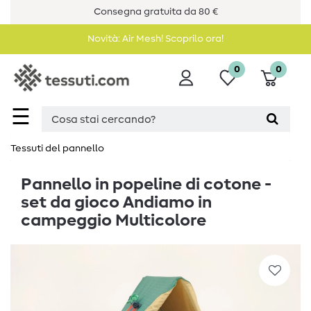
Consegna gratuita da 80 €
Novità: Air Mesh! Scoprilo ora!
0
0
☰
Tessuti del pannello
Pannello in popeline di cotone -
set da gioco Andiamo in
campeggio Multicolore