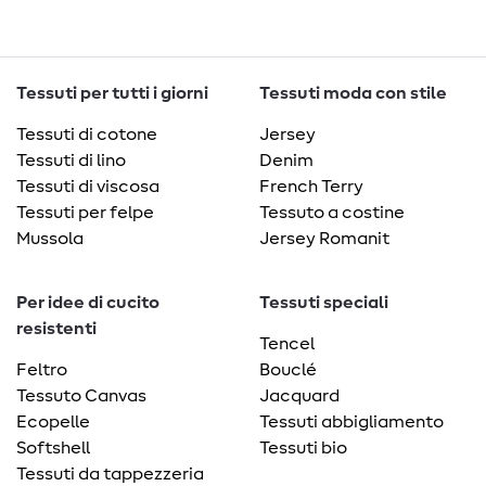
Tessuti per tutti i giorni
Tessuti moda con stile
Tessuti di cotone
Jersey
Tessuti di lino
Denim
Tessuti di viscosa
French Terry
Tessuti per felpe
Tessuto a costine
Mussola
Jersey Romanit
Per idee di cucito
Tessuti speciali
resistenti
Tencel
Feltro
Bouclé
Tessuto Canvas
Jacquard
Ecopelle
Tessuti abbigliamento
Softshell
Tessuti bio
Tessuti da tappezzeria