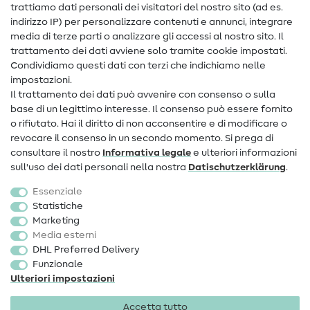
trattiamo dati personali dei visitatori del nostro sito (ad es.
Assistenza e contatto
indirizzo IP) per personalizzare contenuti e annunci, integrare
media di terze parti o analizzare gli accessi al nostro sito. Il
Contatto
trattamento dei dati avviene solo tramite cookie impostati.
Condividiamo questi dati con terzi che indichiamo nelle
Informazioni sul nuovo proprietario
impostazioni.
Il trattamento dei dati può avvenire con consenso o sulla
FAQ
base di un legittimo interesse. Il consenso può essere fornito
Diritto di recesso
o rifiutato. Hai il diritto di non acconsentire e di modificare o
revocare il consenso in un secondo momento. Si prega di
Popolare
consultare il nostro
Informativa legale
e ulteriori informazioni
sull'uso dei dati personali nella nostra
Dati­schutz­erklärung
.
Tessuti
Essenziale
Accessori cucito
Statistiche
Marketing
Sale
Media esterni
DHL Preferred Delivery
Funzionale
Ulteriori impostazioni
Accetta tutto