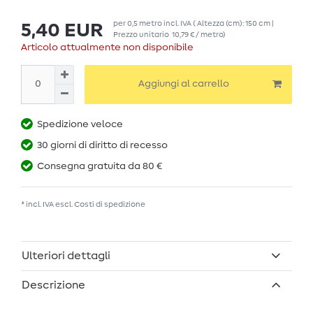
per
0,5
metro
incl. IVA
( Altezza (cm): 150 cm |
5,40 EUR
Prezzo unitario
10,79 € / metro
)
Articolo attualmente non disponibile
Aggiungi al carrello
Spedizione veloce
30 giorni di diritto di recesso
Consegna gratuita da 80 €
* incl. IVA escl.
Costi di spedizione
Ulteriori dettagli
Descrizione