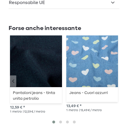
Responsabile UE
Forse anche interessante
Pantaloni jeans - tinta
Jeans - Cuori azzurri
J
unita petrolio
c
13,49 € *
12,59 € *
14,
1
metro
| 13,49 € / metro
1
metro
| 12,59 € / metro
1
me