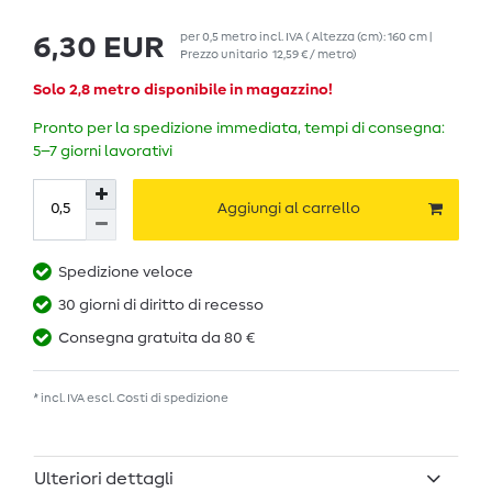
per
0,5
metro
incl. IVA
( Altezza (cm): 160 cm |
6,30 EUR
Prezzo unitario
12,59 € / metro
)
Solo 2,8 metro disponibile in magazzino!
Pronto per la spedizione immediata, tempi di consegna:
5–7 giorni lavorativi
Aggiungi al carrello
Spedizione veloce
30 giorni di diritto di recesso
Consegna gratuita da 80 €
* incl. IVA escl.
Costi di spedizione
Ulteriori dettagli