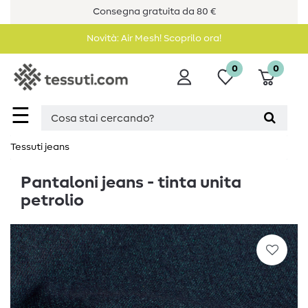
Consegna gratuita da 80 €
Novità: Air Mesh! Scoprilo ora!
0
0
☰
Tessuti jeans
Pantaloni jeans - tinta unita
petrolio