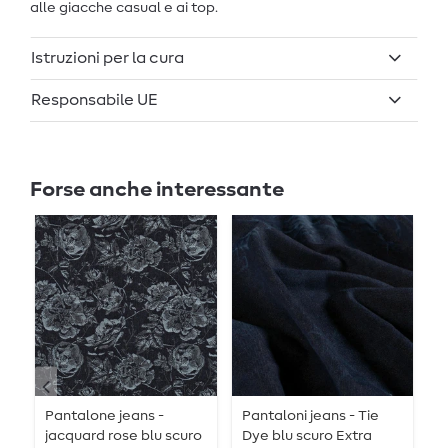
alle giacche casual e ai top.
Istruzioni per la cura
Responsabile UE
Forse anche interessante
Pantalone jeans -
Pantaloni jeans - Tie
C
jacquard rose blu scuro
Dye blu scuro Extra
P