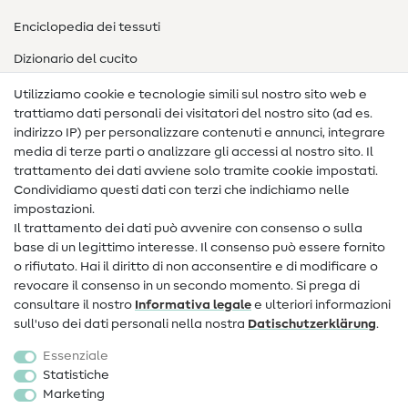
Enciclopedia dei tessuti
Dizionario del cucito
Nähanleitungen
Utilizziamo cookie e tecnologie simili sul nostro sito web e
trattiamo dati personali dei visitatori del nostro sito (ad es.
Assistenza e contatto
indirizzo IP) per personalizzare contenuti e annunci, integrare
media di terze parti o analizzare gli accessi al nostro sito. Il
Contatto
trattamento dei dati avviene solo tramite cookie impostati.
Condividiamo questi dati con terzi che indichiamo nelle
Informazioni sul nuovo proprietario
impostazioni.
Il trattamento dei dati può avvenire con consenso o sulla
FAQ
base di un legittimo interesse. Il consenso può essere fornito
Diritto di recesso
o rifiutato. Hai il diritto di non acconsentire e di modificare o
revocare il consenso in un secondo momento. Si prega di
Popolare
consultare il nostro
Informativa legale
e ulteriori informazioni
sull'uso dei dati personali nella nostra
Dati­schutz­erklärung
.
Tessuti
Essenziale
Accessori cucito
Statistiche
Marketing
Sale