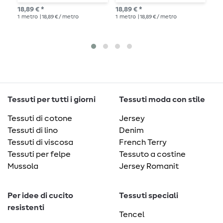
large
b
18,89 € *
18,89 € *
10,
1
metro
| 18,89 € / metro
1
metro
| 18,89 € / metro
1
me
Tessuti per tutti i giorni
Tessuti moda con stile
Tessuti di cotone
Jersey
Tessuti di lino
Denim
Tessuti di viscosa
French Terry
Tessuti per felpe
Tessuto a costine
Mussola
Jersey Romanit
Per idee di cucito
Tessuti speciali
resistenti
Tencel