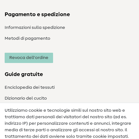
Pagamento e spedizione
Informazioni sulla spedizione
Metodi di pagamento
Revoca dell'ordine
Guide gratuite
Enciclopedia dei tessuti
Dizionario del cucito
Nähanleitungen
Utilizziamo cookie e tecnologie simili sul nostro sito web e
trattiamo dati personali dei visitatori del nostro sito (ad es.
Assistenza e contatto
indirizzo IP) per personalizzare contenuti e annunci, integrare
media di terze parti o analizzare gli accessi al nostro sito. Il
Contatto
trattamento dei dati avviene solo tramite cookie impostati.