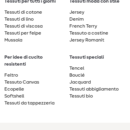
Tessuti per tutti i giorni
Tessuti moda con stile
Tessuti di cotone
Jersey
Tessuti di lino
Denim
Tessuti di viscosa
French Terry
Tessuti per felpe
Tessuto a costine
Mussola
Jersey Romanit
Per idee di cucito
Tessuti speciali
resistenti
Tencel
Feltro
Bouclé
Tessuto Canvas
Jacquard
Ecopelle
Tessuti abbigliamento
Softshell
Tessuti bio
Tessuti da tappezzeria