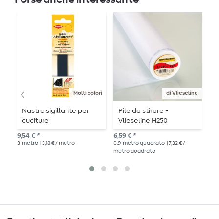
Molti colori
di Vlieseline
Nastro sigillante per
Pile da stirare -
F
cuciture
Vlieseline H250
V
e
9,54 € *
6,59 € *
10,
3
metro
| 3,18 € / metro
0.9
metro quadrato
| 7,32 € /
0.9
metro quadrato
met