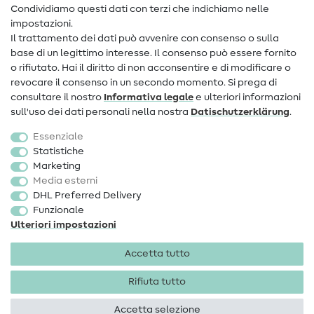
Condividiamo questi dati con terzi che indichiamo nelle
Informazioni sul nuovo proprietario
impostazioni.
Il trattamento dei dati può avvenire con consenso o sulla
FAQ
base di un legittimo interesse. Il consenso può essere fornito
Diritto di recesso
o rifiutato. Hai il diritto di non acconsentire e di modificare o
revocare il consenso in un secondo momento. Si prega di
Popolare
consultare il nostro
Informativa legale
e ulteriori informazioni
sull'uso dei dati personali nella nostra
Dati­schutz­erklärung
.
Tessuti
Essenziale
Accessori cucito
Statistiche
Marketing
Sale
Media esterni
DHL Preferred Delivery
Funzionale
Ulteriori impostazioni
Accetta tutto
Informazioni legali
Privacy
Condizioni generali
Diritto di recesso
Rifiuta tutto
Accetta selezione
Diritti d'autore 2026 SewIY GmbH