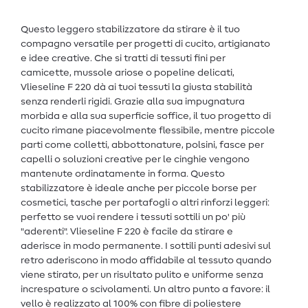
Questo leggero stabilizzatore da stirare è il tuo
compagno versatile per progetti di cucito, artigianato
e idee creative. Che si tratti di tessuti fini per
camicette, mussole ariose o popeline delicati,
Vlieseline F 220 dà ai tuoi tessuti la giusta stabilità
senza renderli rigidi. Grazie alla sua impugnatura
morbida e alla sua superficie soffice, il tuo progetto di
cucito rimane piacevolmente flessibile, mentre piccole
parti come colletti, abbottonature, polsini, fasce per
capelli o soluzioni creative per le cinghie vengono
mantenute ordinatamente in forma. Questo
stabilizzatore è ideale anche per piccole borse per
cosmetici, tasche per portafogli o altri rinforzi leggeri:
perfetto se vuoi rendere i tessuti sottili un po' più
"aderenti". Vlieseline F 220 è facile da stirare e
aderisce in modo permanente. I sottili punti adesivi sul
retro aderiscono in modo affidabile al tessuto quando
viene stirato, per un risultato pulito e uniforme senza
increspature o scivolamenti. Un altro punto a favore: il
vello è realizzato al 100% con fibre di poliestere