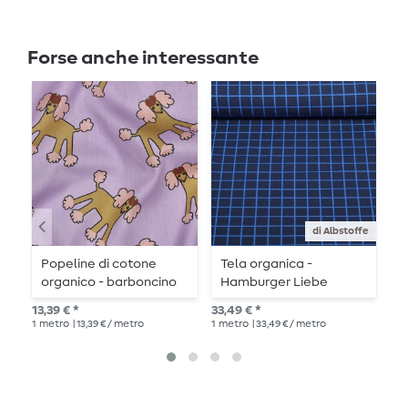
Forse anche interessante
Es
di Albstoffe
Popeline di cotone
Tela organica -
M
organico - barboncino
Hamburger Liebe
H
alla lavanda
Stampa digitale
r
13,39 € *
33,49 € *
25,
Scarabei e insetti
1
metro
| 13,39 € / metro
1
metro
| 33,49 € / metro
1
me
Griglie Navy