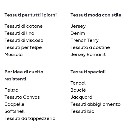
Tessuti per tutti i giorni
Tessuti moda con stile
Tessuti di cotone
Jersey
Tessuti di lino
Denim
Tessuti di viscosa
French Terry
Tessuti per felpe
Tessuto a costine
Mussola
Jersey Romanit
Per idee di cucito
Tessuti speciali
resistenti
Tencel
Feltro
Bouclé
Tessuto Canvas
Jacquard
Ecopelle
Tessuti abbigliamento
Softshell
Tessuti bio
Tessuti da tappezzeria