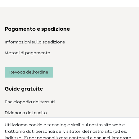
Pagamento e spedizione
Informazioni sulla spedizione
Metodi di pagamento
Revoca dell'ordine
Guide gratuite
Enciclopedia dei tessuti
Dizionario del cucito
Nähanleitungen
Utilizziamo cookie e tecnologie simili sul nostro sito web e
trattiamo dati personali dei visitatori del nostro sito (ad es.
Assistenza e contatto
indirizzo IP) per personalizzare contenuti e annunci, integrare