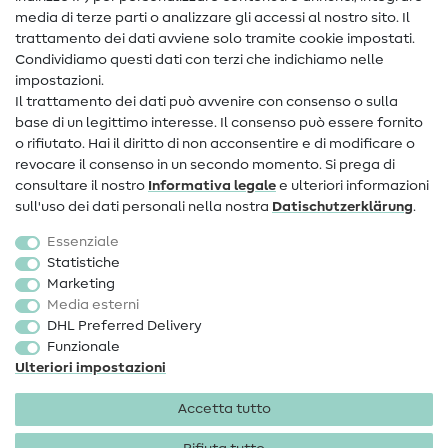
media di terze parti o analizzare gli accessi al nostro sito. Il
Contatto
trattamento dei dati avviene solo tramite cookie impostati.
Condividiamo questi dati con terzi che indichiamo nelle
Informazioni sul nuovo proprietario
impostazioni.
Il trattamento dei dati può avvenire con consenso o sulla
FAQ
base di un legittimo interesse. Il consenso può essere fornito
Diritto di recesso
o rifiutato. Hai il diritto di non acconsentire e di modificare o
revocare il consenso in un secondo momento. Si prega di
Popolare
consultare il nostro
Informativa legale
e ulteriori informazioni
sull'uso dei dati personali nella nostra
Dati­schutz­erklärung
.
Tessuti
Essenziale
Accessori cucito
Statistiche
Marketing
Sale
Media esterni
DHL Preferred Delivery
Funzionale
Ulteriori impostazioni
Accetta tutto
Informazioni legali
Privacy
Condizioni generali
Diritto di recesso