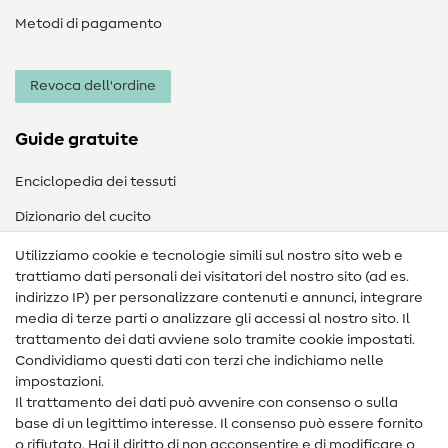
Metodi di pagamento
Revoca dell'ordine
Guide gratuite
Enciclopedia dei tessuti
Dizionario del cucito
Nähanleitungen
Utilizziamo cookie e tecnologie simili sul nostro sito web e
trattiamo dati personali dei visitatori del nostro sito (ad es.
Assistenza e contatto
indirizzo IP) per personalizzare contenuti e annunci, integrare
media di terze parti o analizzare gli accessi al nostro sito. Il
Contatto
trattamento dei dati avviene solo tramite cookie impostati.
Condividiamo questi dati con terzi che indichiamo nelle
Informazioni sul nuovo proprietario
impostazioni.
Il trattamento dei dati può avvenire con consenso o sulla
FAQ
base di un legittimo interesse. Il consenso può essere fornito
Diritto di recesso
o rifiutato. Hai il diritto di non acconsentire e di modificare o