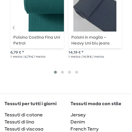
Polsino Costina Fina Uni
Polsini in maglia –
P
Petrol
Heavy Uni blu jeans
p
melange
6,79 € *
14,19 € *
8,4
1
metro
| 6,79 € / metro
1
metro
| 14,19 € / metro
135
cen
Tessuti per tutti i giorni
Tessuti moda con stile
Tessuti di cotone
Jersey
Tessuti di lino
Denim
Tessuti di viscosa
French Terry