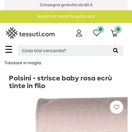
Consegna gratuita da 80 €
Novità: Air Mesh! Scoprilo ora!
0
0
☰
Tubolare in maglia
Polsini - strisce baby rosa ecrù
tinte in filo