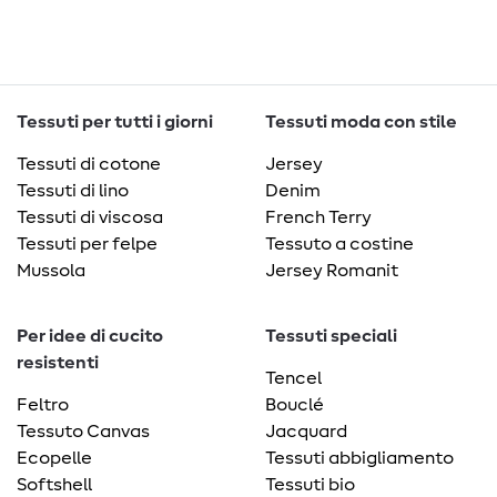
Tessuti per tutti i giorni
Tessuti moda con stile
Tessuti di cotone
Jersey
Tessuti di lino
Denim
Tessuti di viscosa
French Terry
Tessuti per felpe
Tessuto a costine
Mussola
Jersey Romanit
Per idee di cucito
Tessuti speciali
resistenti
Tencel
Feltro
Bouclé
Tessuto Canvas
Jacquard
Ecopelle
Tessuti abbigliamento
Softshell
Tessuti bio