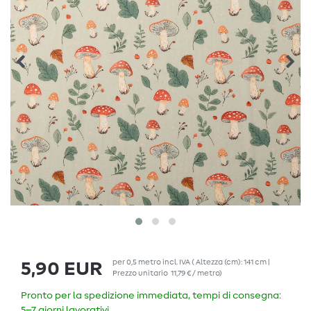
per
0,5
metro
incl. IVA
( Altezza (cm): 141 cm |
5,90 EUR
Prezzo unitario
11,79 € / metro
)
Pronto per la spedizione immediata, tempi di consegna:
5–7 giorni lavorativi