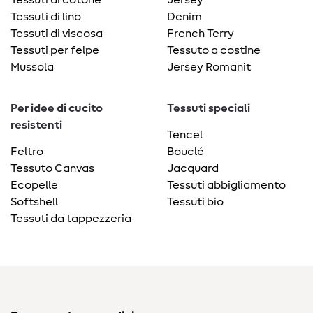
Tessuti di lino
Denim
Tessuti di viscosa
French Terry
Tessuti per felpe
Tessuto a costine
Mussola
Jersey Romanit
Per idee di cucito
Tessuti speciali
resistenti
Tencel
Feltro
Bouclé
Tessuto Canvas
Jacquard
Ecopelle
Tessuti abbigliamento
Softshell
Tessuti bio
Tessuti da tappezzeria