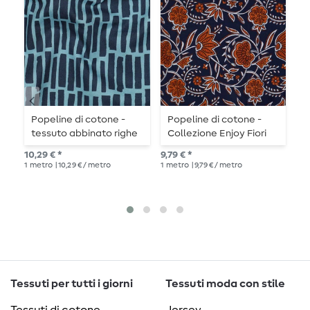
Popeline di cotone -
Popeline di cotone -
P
tessuto abbinato righe
Collezione Enjoy Fiori
S
blu
Blu
p
10,29 € *
9,79 € *
12,
b
1
metro
| 10,29 € / metro
1
metro
| 9,79 € / metro
1
me
Tessuti per tutti i giorni
Tessuti moda con stile
Tessuti di cotone
Jersey