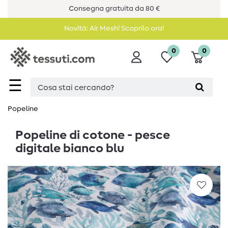
Consegna gratuita da 80 €
Novità: Air Mesh! Scoprilo ora!
0
0
☰
Popeline
Popeline di cotone - pesce
digitale bianco blu