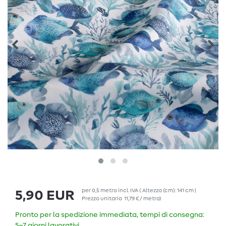
per
0,5
metro
incl. IVA
( Altezza (cm): 141 cm |
5,90 EUR
Prezzo unitario
11,79 € / metro
)
Pronto per la spedizione immediata, tempi di consegna:
5–7 giorni lavorativi