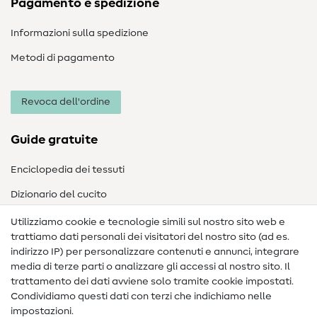
Pagamento e spedizione
Informazioni sulla spedizione
Metodi di pagamento
Revoca dell'ordine
Guide gratuite
Enciclopedia dei tessuti
Dizionario del cucito
Nähanleitungen
Utilizziamo cookie e tecnologie simili sul nostro sito web e
trattiamo dati personali dei visitatori del nostro sito (ad es.
Assistenza e contatto
indirizzo IP) per personalizzare contenuti e annunci, integrare
media di terze parti o analizzare gli accessi al nostro sito. Il
Contatto
trattamento dei dati avviene solo tramite cookie impostati.
Condividiamo questi dati con terzi che indichiamo nelle
Informazioni sul nuovo proprietario
impostazioni.