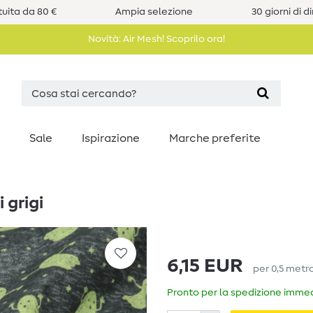
uita da 80 €
Ampia selezione
30 giorni di d
Novità: Air Mesh! Scoprilo ora!
Sale
Ispirazione
Marche preferite
 grigi
6,15 EUR
per
0,5
metr
Pronto per la spedizione immedi