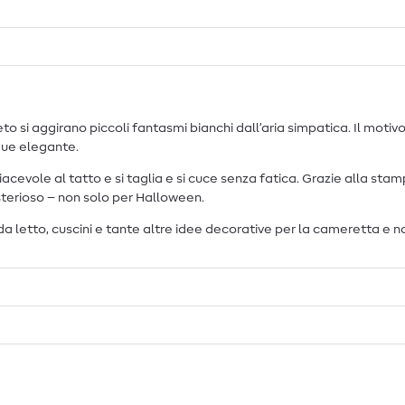
eto si aggirano piccoli fantasmi bianchi dall’aria simpatica. Il mo
que elegante.
piacevole al tatto e si taglia e si cuce senza fatica. Grazie alla st
sterioso – non solo per Halloween.
a letto, cuscini e tante altre idee decorative per la cameretta e n