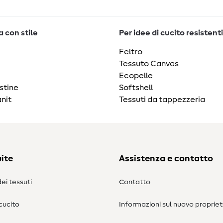
 con stile
Per idee di cucito resistenti
Feltro
Tessuto Canvas
Ecopelle
stine
Softshell
nit
Tessuti da tappezzeria
ite
Assistenza e contatto
ei tessuti
Contatto
 cucito
Informazioni sul nuovo propriet