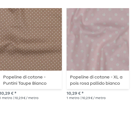
Popeline di cotone -
Popeline di cotone - XL a
P
Puntini Taupe Bianco
pois rosa pallido bianco
P
10,29 € *
10,29 € *
Pre
1
metro
| 10,29 € / metro
1
metro
| 10,29 € / metro
10,
1
me