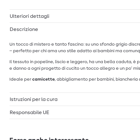
Ulteriori dettagli
Descrizione
Un tocco di mistero e tanto fascino: su uno sfondo grigio discr
– perfetto per chi ama uno stile adatto ai bambini ma comun
Il tessuto in popeline, liscio e leggero, ha una bella caduta, è 
e danno a ogni progetto di cucito un tocco allegro e un po’ mi
Ideale per
camicette
, abbigliamento per bambini, biancheria d
Istruzioni per la cura
Responsabile UE