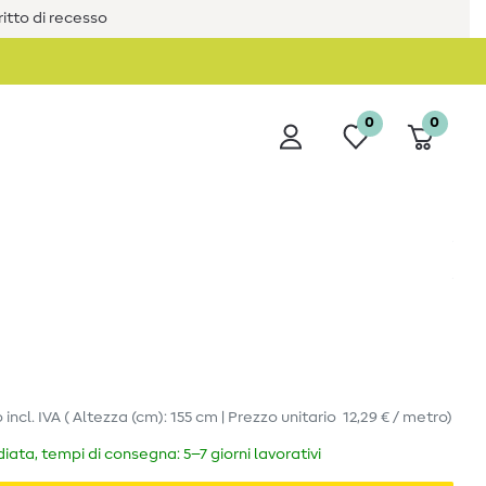
iritto di recesso
0
0
o
incl. IVA
( Altezza (cm): 155 cm | Prezzo unitario
12,29 € / metro
)
ata, tempi di consegna: 5–7 giorni lavorativi