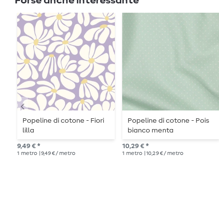
Forse anche interessante
Popeline di cotone - Fiori
Popeline di cotone - Pois
lilla
bianco menta
9,49 € *
10,29 € *
1
metro
| 9,49 € / metro
1
metro
| 10,29 € / metro