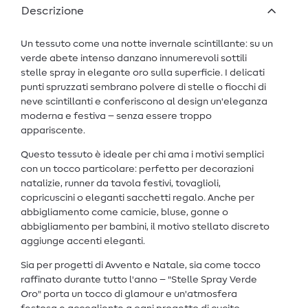
Descrizione
Un tessuto come una notte invernale scintillante: su un
verde abete intenso danzano innumerevoli sottili
stelle spray in elegante oro sulla superficie. I delicati
punti spruzzati sembrano polvere di stelle o fiocchi di
neve scintillanti e conferiscono al design un'eleganza
moderna e festiva – senza essere troppo
appariscente.
Questo tessuto è ideale per chi ama i motivi semplici
con un tocco particolare: perfetto per decorazioni
natalizie, runner da tavola festivi, tovaglioli,
copricuscini o eleganti sacchetti regalo. Anche per
abbigliamento come camicie, bluse, gonne o
abbigliamento per bambini, il motivo stellato discreto
aggiunge accenti eleganti.
Sia per progetti di Avvento e Natale, sia come tocco
raffinato durante tutto l'anno – "Stelle Spray Verde
Oro" porta un tocco di glamour e un'atmosfera