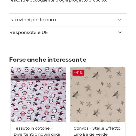
festosa e accogliente a ogni progetto di cucito.
Istruzioni per la cura
Responsabile UE
Forse anche interessante
-41%
-
Tessuto in cotone -
Canvas - Stelle Effetto
C
Divertenti pinguini grigi
Lino Beige Verde
l