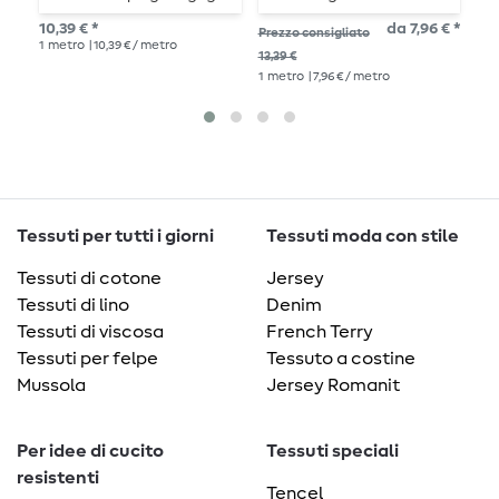
10,39 € *
da 7,96 € *
Prezzo consigliato
Pre
1
metro
| 10,39 € / metro
1
me
13,39 €
1
metro
| 7,96 € / metro
Tessuti per tutti i giorni
Tessuti moda con stile
Tessuti di cotone
Jersey
Tessuti di lino
Denim
Tessuti di viscosa
French Terry
Tessuti per felpe
Tessuto a costine
Mussola
Jersey Romanit
Per idee di cucito
Tessuti speciali
resistenti
Tencel