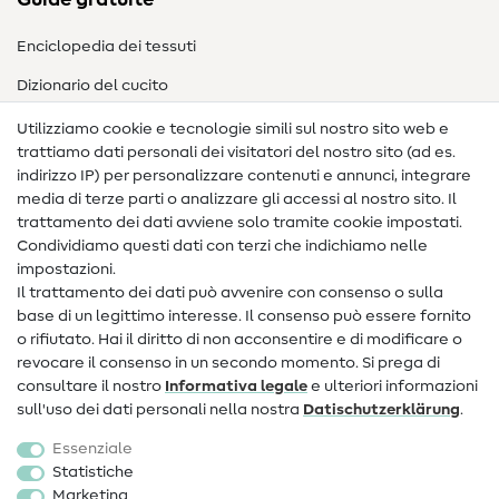
Guide gratuite
Enciclopedia dei tessuti
Dizionario del cucito
Nähanleitungen
Utilizziamo cookie e tecnologie simili sul nostro sito web e
trattiamo dati personali dei visitatori del nostro sito (ad es.
Assistenza e contatto
indirizzo IP) per personalizzare contenuti e annunci, integrare
media di terze parti o analizzare gli accessi al nostro sito. Il
Contatto
trattamento dei dati avviene solo tramite cookie impostati.
Condividiamo questi dati con terzi che indichiamo nelle
Informazioni sul nuovo proprietario
impostazioni.
Il trattamento dei dati può avvenire con consenso o sulla
FAQ
base di un legittimo interesse. Il consenso può essere fornito
Diritto di recesso
o rifiutato. Hai il diritto di non acconsentire e di modificare o
revocare il consenso in un secondo momento. Si prega di
Popolare
consultare il nostro
Informativa legale
e ulteriori informazioni
sull'uso dei dati personali nella nostra
Dati­schutz­erklärung
.
Tessuti
Essenziale
Accessori cucito
Statistiche
Marketing