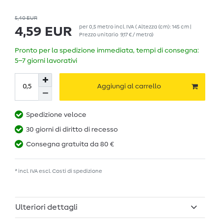
5,40 EUR
per
0,5
metro
incl. IVA
( Altezza (cm): 145 cm |
4,59 EUR
Prezzo unitario
9,17 € / metro
)
Pronto per la spedizione immediata, tempi di consegna:
5–7 giorni lavorativi
Aggiungi al carrello
Spedizione veloce
30 giorni di diritto di recesso
Consegna gratuita da 80 €
* incl. IVA escl.
Costi di spedizione
Ulteriori dettagli