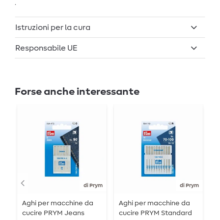
.
Istruzioni per la cura
Responsabile UE
Forse anche interessante
di Prym
di Prym
Aghi per macchine da
Aghi per macchine da
P
cucire PRYM Jeans
cucire PRYM Standard
m