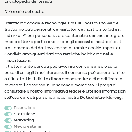
Enciclopedia dei tessuti
Dizionario del cucito
Nähanleitungen
Utilizziamo cookie e tecnologie simili sul nostro sito web e
trattiamo dati personali dei visitatori del nostro sito (ad es.
Assistenza e contatto
indirizzo IP) per personalizzare contenuti e annunci, integrare
media di terze parti o analizzare gli accessi al nostro sito. Il
Contatto
trattamento dei dati avviene solo tramite cookie impostati.
Condividiamo questi dati con terzi che indichiamo nelle
Informazioni sul nuovo proprietario
impostazioni.
Il trattamento dei dati può avvenire con consenso o sulla
FAQ
base di un legittimo interesse. Il consenso può essere fornito
Diritto di recesso
o rifiutato. Hai il diritto di non acconsentire e di modificare o
revocare il consenso in un secondo momento. Si prega di
Popolare
consultare il nostro
Informativa legale
e ulteriori informazioni
sull'uso dei dati personali nella nostra
Dati­schutz­erklärung
.
Tessuti
Essenziale
Accessori cucito
Statistiche
Marketing
Sale
Media esterni