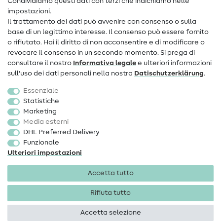
Condividiamo questi dati con terzi che indichiamo nelle
Informazioni sul nuovo proprietario
impostazioni.
Il trattamento dei dati può avvenire con consenso o sulla
FAQ
base di un legittimo interesse. Il consenso può essere fornito
Diritto di recesso
o rifiutato. Hai il diritto di non acconsentire e di modificare o
revocare il consenso in un secondo momento. Si prega di
Popolare
consultare il nostro
Informativa legale
e ulteriori informazioni
sull'uso dei dati personali nella nostra
Dati­schutz­erklärung
.
Tessuti
Essenziale
Accessori cucito
Statistiche
Marketing
Sale
Media esterni
DHL Preferred Delivery
Funzionale
Ulteriori impostazioni
Accetta tutto
Informazioni legali
Privacy
Condizioni generali
Diritto di recesso
Rifiuta tutto
Accetta selezione
Diritti d'autore 2026 SewIY GmbH