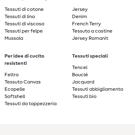
Tessuti di cotone
Jersey
Tessuti di lino
Denim
Tessuti di viscosa
French Terry
Tessuti per felpe
Tessuto a costine
Mussola
Jersey Romanit
Per idee di cucito
Tessuti speciali
resistenti
Tencel
Feltro
Bouclé
Tessuto Canvas
Jacquard
Ecopelle
Tessuti abbigliamento
Softshell
Tessuti bio
Tessuti da tappezzeria