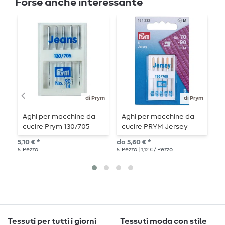
Forse anche interessante
di Prym
di Prym
Aghi per macchine da
Aghi per macchine da
A
cucire Prym 130/705
cucire PRYM Jersey
S
"Jeans" - misura 90 - 5
m
5,10 € *
da 5,60 € *
da 
pezzi
5
Pezzo
5
Pezzo
| 1,12 € / Pezzo
5
P
Tessuti per tutti i giorni
Tessuti moda con stile