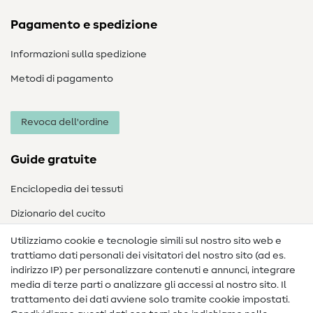
Pagamento e spedizione
Informazioni sulla spedizione
Metodi di pagamento
Revoca dell'ordine
Guide gratuite
Enciclopedia dei tessuti
Dizionario del cucito
Nähanleitungen
Utilizziamo cookie e tecnologie simili sul nostro sito web e
trattiamo dati personali dei visitatori del nostro sito (ad es.
Assistenza e contatto
indirizzo IP) per personalizzare contenuti e annunci, integrare
media di terze parti o analizzare gli accessi al nostro sito. Il
Contatto
trattamento dei dati avviene solo tramite cookie impostati.