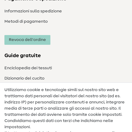
Informazioni sulla spedizione
Metodi di pagamento
Revoca dell'ordine
Guide gratuite
Enciclopedia dei tessuti
Dizionario del cucito
Nähanleitungen
Utilizziamo cookie e tecnologie simili sul nostro sito web e
trattiamo dati personali dei visitatori del nostro sito (ad es.
Assistenza e contatto
indirizzo IP) per personalizzare contenuti e annunci, integrare
media di terze parti o analizzare gli accessi al nostro sito. Il
Contatto
trattamento dei dati avviene solo tramite cookie impostati.
Condividiamo questi dati con terzi che indichiamo nelle
Informazioni sul nuovo proprietario
impostazioni.