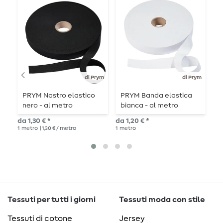
di Prym
di Prym
PRYM Nastro elastico
PRYM Banda elastica
P
nero - al metro
bianca - al metro
l
da 1,30 € *
da 1,20 € *
da 
1
metro
| 1,30 € / metro
1
metro
2
P
Tessuti per tutti i giorni
Tessuti moda con stile
Tessuti di cotone
Jersey