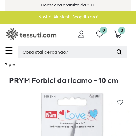
Consegna gratuita da 80 €
Novità: Air Mesh! Scoprilo ora!
0
0
☰
Prym
PRYM Forbici da ricamo - 10 cm