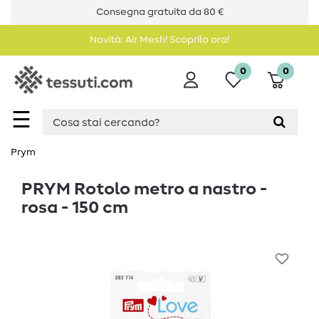
Consegna gratuita da 80 €
Novità: Air Mesh! Scoprilo ora!
0
0
☰
Prym
PRYM Rotolo metro a nastro -
rosa - 150 cm