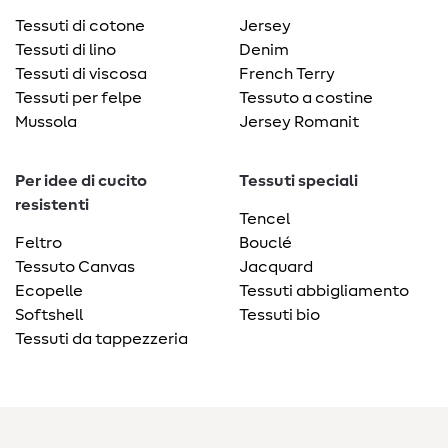
Tessuti di cotone
Jersey
Tessuti di lino
Denim
Tessuti di viscosa
French Terry
Tessuti per felpe
Tessuto a costine
Mussola
Jersey Romanit
Per idee di cucito
Tessuti speciali
resistenti
Tencel
Feltro
Bouclé
Tessuto Canvas
Jacquard
Ecopelle
Tessuti abbigliamento
Softshell
Tessuti bio
Tessuti da tappezzeria