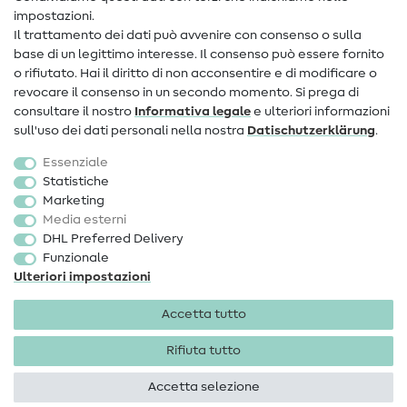
Informazioni sul nuovo proprietario
impostazioni.
Il trattamento dei dati può avvenire con consenso o sulla
FAQ
base di un legittimo interesse. Il consenso può essere fornito
Diritto di recesso
o rifiutato. Hai il diritto di non acconsentire e di modificare o
revocare il consenso in un secondo momento. Si prega di
Popolare
consultare il nostro
Informativa legale
e ulteriori informazioni
sull'uso dei dati personali nella nostra
Dati­schutz­erklärung
.
Tessuti
Essenziale
Accessori cucito
Statistiche
Marketing
Sale
Media esterni
DHL Preferred Delivery
Funzionale
Ulteriori impostazioni
Accetta tutto
Informazioni legali
Privacy
Condizioni generali
Diritto di recesso
Rifiuta tutto
Accetta selezione
Diritti d'autore 2026 SewIY GmbH