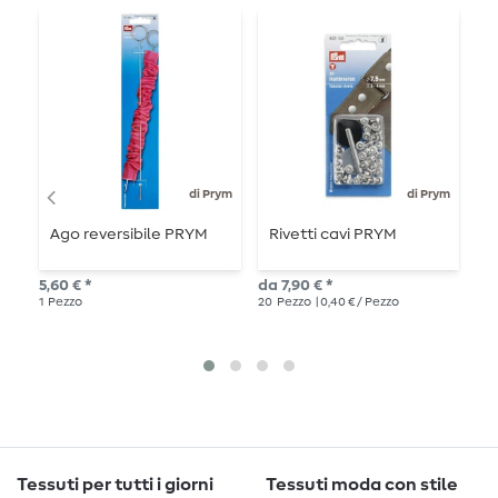
di Prym
di Prym
Ago reversibile PRYM
Rivetti cavi PRYM
P
p
m
5,60 € *
da 7,90 € *
14,
1
Pezzo
20
Pezzo
| 0,40 € / Pezzo
6
P
Tessuti per tutti i giorni
Tessuti moda con stile