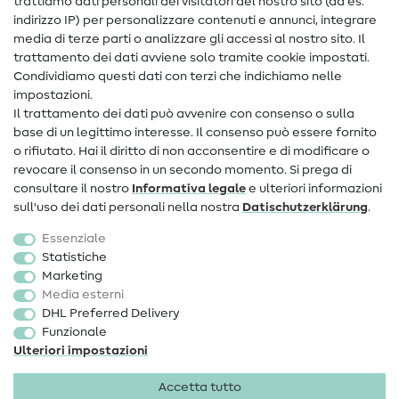
trattiamo dati personali dei visitatori del nostro sito (ad es.
Assistenza e contatto
indirizzo IP) per personalizzare contenuti e annunci, integrare
media di terze parti o analizzare gli accessi al nostro sito. Il
Contatto
trattamento dei dati avviene solo tramite cookie impostati.
Condividiamo questi dati con terzi che indichiamo nelle
Informazioni sul nuovo proprietario
impostazioni.
Il trattamento dei dati può avvenire con consenso o sulla
FAQ
base di un legittimo interesse. Il consenso può essere fornito
Diritto di recesso
o rifiutato. Hai il diritto di non acconsentire e di modificare o
revocare il consenso in un secondo momento. Si prega di
Popolare
consultare il nostro
Informativa legale
e ulteriori informazioni
sull'uso dei dati personali nella nostra
Dati­schutz­erklärung
.
Tessuti
Essenziale
Accessori cucito
Statistiche
Marketing
Sale
Media esterni
DHL Preferred Delivery
Funzionale
Ulteriori impostazioni
Accetta tutto