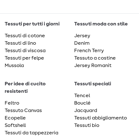
Tessuti per tutti i giorni
Tessuti moda con stile
Tessuti di cotone
Jersey
Tessuti di lino
Denim
Tessuti di viscosa
French Terry
Tessuti per felpe
Tessuto a costine
Mussola
Jersey Romanit
Per idee di cucito
Tessuti speciali
resistenti
Tencel
Feltro
Bouclé
Tessuto Canvas
Jacquard
Ecopelle
Tessuti abbigliamento
Softshell
Tessuti bio
Tessuti da tappezzeria