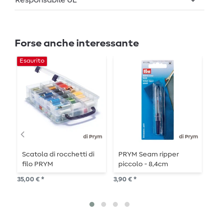
Forse anche interessante
Esaurito
di Prym
di Prym
Scatola di rocchetti di
PRYM Seam ripper
P
filo PRYM
piccolo - 8,4cm
P
m
35,00 € *
3,90 € *
5,6
4
P