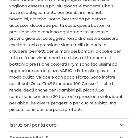
vogliono essere un po' più giocosi e moderni. Che si
tratti di abbigliamento per bambini e neonati,
bavaglini, giacche, borse, borsoni da palestra o
accessori decorativi per la casa, questi bottoni a
pressione viola rendono ogni progetto un vero e
proprio gioiello. La leggera forza di chiusura assicura
che i bottoni a pressione siano facili da aprire e
chiudere: perfetti per le mani dei bambini piccoli e per
tutto ciò che viene aperto e chiuso di frequente. I
bottoni a pressione colorati Prym sono facilissimi da
agganciare con le pinze VARIO e l'utensile giusto: in
modo pulito, veloce e con poco sforzo. Sono inoltre
certificati Oeko-Tex® Standard 100 Classe 1, il che li
rende ideali anche per i bambini più piccoli. La
confezione contiene 30 bottoni a pressione viola, ideali
per abbellire diversi progetti o per cucire subito una
piccola serie dei tuoi pezzi preferiti.
Istruzioni per la cura
Responsabile UE