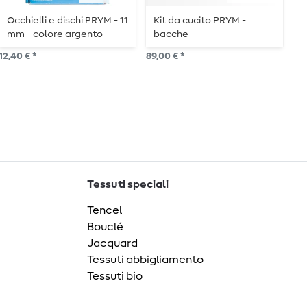
Occhielli e dischi PRYM - 11
Kit da cucito PRYM -
O
mm - colore argento
bacche
u
12,40 € *
89,00 € *
10,
15
P
Tessuti speciali
Tencel
Bouclé
Jacquard
Tessuti abbigliamento
Tessuti bio