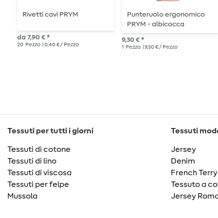
Rivetti cavi PRYM
Punteruolo ergonomico
PRYM - albicocca
da 7,90 € *
9,30 € *
20
Pezzo
| 0,40 € / Pezzo
1
Pezzo
| 9,30 € / Pezzo
Tessuti per tutti i giorni
Tessuti moda
Tessuti di cotone
Jersey
Tessuti di lino
Denim
Tessuti di viscosa
French Terry
Tessuti per felpe
Tessuto a co
Mussola
Jersey Roma