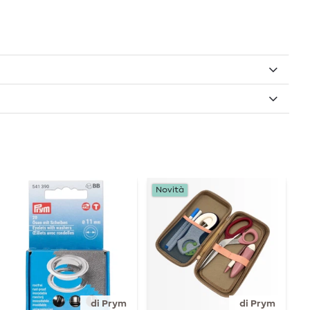
Es
Novità
di Prym
di Prym