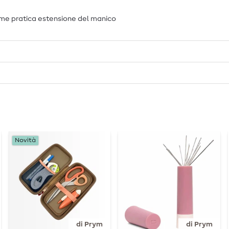
ome pratica estensione del manico
Novità
di Prym
di Prym