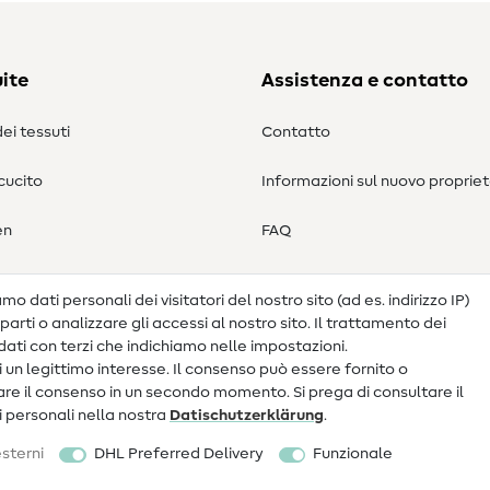
ite
Assistenza e contatto
ei tessuti
Contatto
 cucito
Informazioni sul nuovo propriet
en
FAQ
Diritto di recesso
o dati personali dei visitatori del nostro sito (ad es. indirizzo IP)
arti o analizzare gli accessi al nostro sito. Il trattamento dei
ati con terzi che indichiamo nelle impostazioni.
 un legittimo interesse. Il consenso può essere fornito o
ocare il consenso in un secondo momento. Si prega di consultare il
ti personali nella nostra
Dati­schutz­erklärung
.
sterni
DHL Preferred Delivery
Funzionale