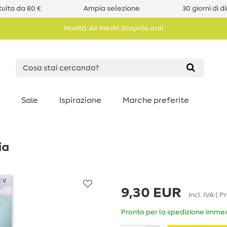
uita da 80 €
Ampia selezione
30 giorni di d
Novità: Air Mesh! Scoprilo ora!
Sale
Ispirazione
Marche preferite
ia
9,30 EUR
incl. IVA
(
Pr
Pronto per la spedizione immedi