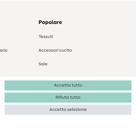
Popolare
Tessuti
ario
Accessori cucito
Sale
Accetta tutto
Rifiuta tutto
Accetta selezione
Diritti d'autore 2026 SewIY GmbH