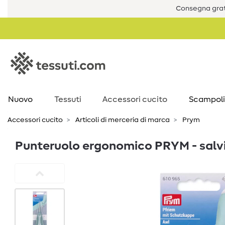
Consegna grat
Nuovo
Tessuti
Accessori cucito
Scampoli
Accessori cucito
Articoli di merceria di marca
Prym
Punteruolo ergonomico PRYM - salv