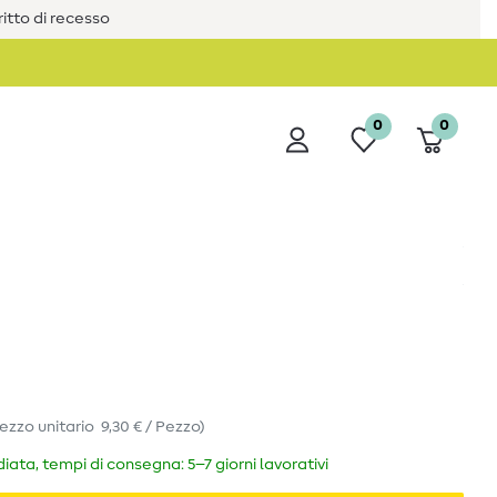
iritto di recesso
0
0
ezzo unitario
9,30 € / Pezzo
)
ata, tempi di consegna: 5–7 giorni lavorativi