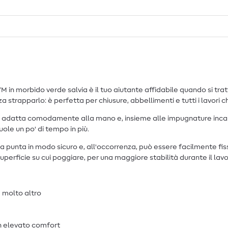
n morbido verde salvia è il tuo aiutante affidabile quando si tratta 
 strapparlo: è perfetta per chiusure, abbellimenti e tutti i lavori c
i adatta comodamente alla mano e, insieme alle impugnature incass
ole un po' di tempo in più.
la punta in modo sicuro e, all'occorrenza, può essere facilmente fi
erficie su cui poggiare, per una maggiore stabilità durante il lavo
e molto altro
n elevato comfort