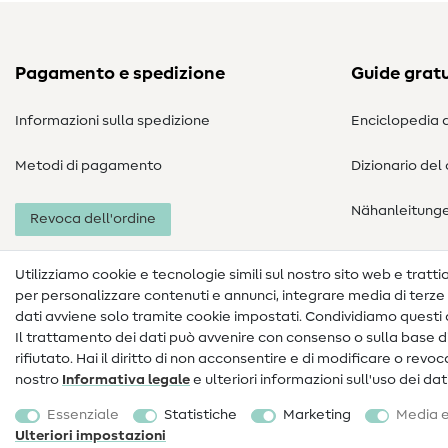
Pagamento e spedizione
Guide gratu
Informazioni sulla spedizione
Enciclopedia d
Metodi di pagamento
Dizionario del
Nähanleitung
Revoca dell'ordine
Utilizziamo cookie e tecnologie simili sul nostro sito web e trattiam
per personalizzare contenuti e annunci, integrare media di terze p
dati avviene solo tramite cookie impostati. Condividiamo questi d
Il trattamento dei dati può avvenire con consenso o sulla base di
rifiutato. Hai il diritto di non acconsentire e di modificare o rev
nostro
Informativa legale
e ulteriori informazioni sull'uso dei da
Informazioni legali
Privacy
Condizioni generali
Essenziale
Statistiche
Marketing
Media e
Diritto di recesso
Ulteriori impostazioni