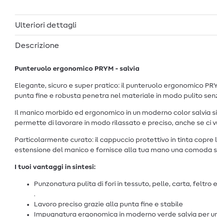
Ulteriori dettagli
Descrizione
Punteruolo ergonomico PRYM - salvia
Elegante, sicuro e super pratico: il punteruolo ergonomico PRYM i
punta fine e robusta penetra nel materiale in modo pulito senza
Il manico morbido ed ergonomico in un moderno color salvia s
permette di lavorare in modo rilassato e preciso, anche se ci vu
Particolarmente curato: il cappuccio protettivo in tinta copre 
estensione del manico e fornisce alla tua mano una comoda sup
I tuoi vantaggi in sintesi:
Punzonatura pulita di fori in tessuto, pelle, carta, feltro 
.
Lavoro preciso grazie alla punta fine e stabile
Impugnatura ergonomica in moderno verde salvia per u