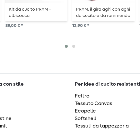
Kit da cucito PRYM -
PRYM, il gira aghi con aghi
albicocca
da cucito e da rammendo
- Bacca
89,00 € *
12,90 € *
 con stile
Per idee di cucito resistenti
Feltro
Tessuto Canvas
Ecopelle
stine
Softshell
nit
Tessuti da tappezzeria