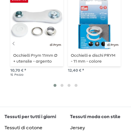
di Prym
di Prym
Occhielli Prym 11mm Ø
Occhielli e dischi PRYM
O
+ utensile - argento
- 11 mm - colore
-
argento
10,70 € *
12,40 € *
13,
15
Pezzo
15
P
Tessuti per tutti i giorni
Tessuti moda con stile
Tessuti di cotone
Jersey