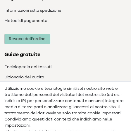
Informazioni sulla spedizione
Metodi di pagamento
Revoca dell'ordine
Guide gratuite
Enciclopedia dei tessuti
Dizionario del cucito
Nähanleitungen
Utilizziamo cookie e tecnologie simili sul nostro sito web e
trattiamo dati personali dei visitatori del nostro sito (ad es.
Assistenza e contatto
indirizzo IP) per personalizzare contenuti e annunci, integrare
media di terze parti o analizzare gli accessi al nostro sito. Il
Contatto
trattamento dei dati avviene solo tramite cookie impostati.
Condividiamo questi dati con terzi che indichiamo nelle
Informazioni sul nuovo proprietario
impostazioni.