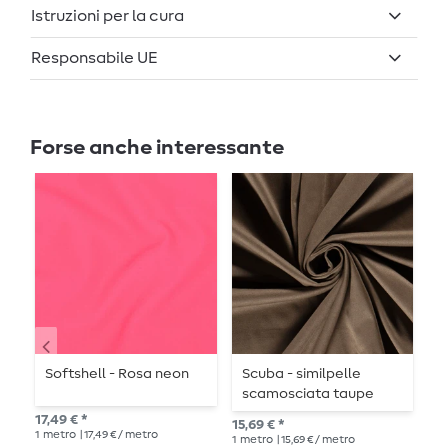
Istruzioni per la cura
Responsabile UE
Forse anche interessante
Softshell - Rosa neon
Scuba - similpelle
S
scamosciata taupe
grigio
17,49 € *
17,
15,69 € *
1
metro
| 17,49 € / metro
1
me
1
metro
| 15,69 € / metro