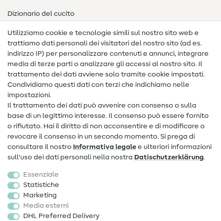
Dizionario del cucito
Nähanleitungen
Utilizziamo cookie e tecnologie simili sul nostro sito web e
trattiamo dati personali dei visitatori del nostro sito (ad es.
Assistenza e contatto
indirizzo IP) per personalizzare contenuti e annunci, integrare
media di terze parti o analizzare gli accessi al nostro sito. Il
Contatto
trattamento dei dati avviene solo tramite cookie impostati.
Condividiamo questi dati con terzi che indichiamo nelle
Informazioni sul nuovo proprietario
impostazioni.
Il trattamento dei dati può avvenire con consenso o sulla
FAQ
base di un legittimo interesse. Il consenso può essere fornito
Diritto di recesso
o rifiutato. Hai il diritto di non acconsentire e di modificare o
revocare il consenso in un secondo momento. Si prega di
Popolare
consultare il nostro
Informativa legale
e ulteriori informazioni
sull'uso dei dati personali nella nostra
Dati­schutz­erklärung
.
Tessuti
Essenziale
Accessori cucito
Statistiche
Marketing
Sale
Media esterni
DHL Preferred Delivery