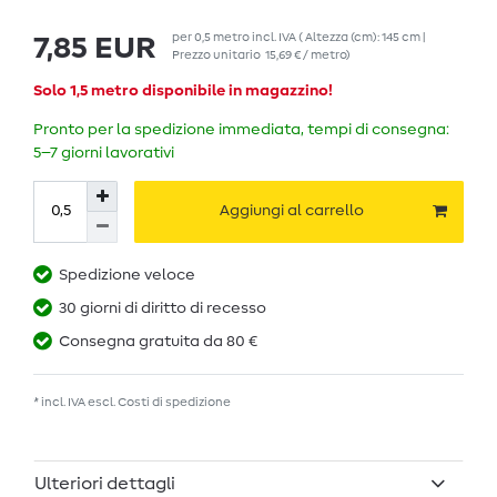
per
0,5
metro
incl. IVA
( Altezza (cm): 145 cm |
7,85 EUR
Prezzo unitario
15,69 € / metro
)
Solo 1,5 metro disponibile in magazzino!
Pronto per la spedizione immediata, tempi di consegna:
5–7 giorni lavorativi
Aggiungi al carrello
Spedizione veloce
30 giorni di diritto di recesso
Consegna gratuita da 80 €
* incl. IVA escl.
Costi di spedizione
Ulteriori dettagli