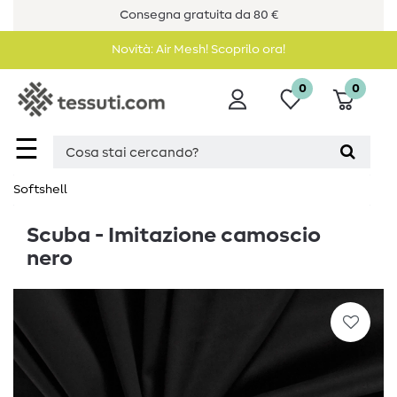
Consegna gratuita da 80 €
Novità: Air Mesh! Scoprilo ora!
0
0
☰
Softshell
Scuba - Imitazione camoscio
nero