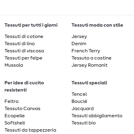
Tessuti per tutti i giorni
Tessuti moda con stile
Tessuti di cotone
Jersey
Tessuti di lino
Denim
Tessuti di viscosa
French Terry
Tessuti per felpe
Tessuto a costine
Mussola
Jersey Romanit
Per idee di cucito
Tessuti speciali
resistenti
Tencel
Feltro
Bouclé
Tessuto Canvas
Jacquard
Ecopelle
Tessuti abbigliamento
Softshell
Tessuti bio
Tessuti da tappezzeria