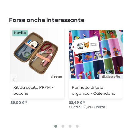
Forse anche interessante
Novità
-
di Prym
di Albstoffe
Kit da cucito PRYM -
Pannello di tela
P
bacche
organica - Calendario
C
dell'Avvento HHL Wild
M
89,00 € *
33,49 € *
Pre
XMAS 2025
1
Pezzo
| 33,49 € / Pezzo
1
me