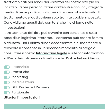
trattiamo dati personali dei visitatori del nostro sito (ad es.
Assistenza e contatto
indirizzo IP) per personalizzare contenuti e annunci, integrare
media di terze parti o analizzare gli accessi al nostro sito. Il
Contatto
trattamento dei dati avviene solo tramite cookie impostati.
Condividiamo questi dati con terzi che indichiamo nelle
Informazioni sul nuovo proprietario
impostazioni.
Il trattamento dei dati può avvenire con consenso o sulla
FAQ
base di un legittimo interesse. Il consenso può essere fornito
Diritto di recesso
o rifiutato. Hai il diritto di non acconsentire e di modificare o
revocare il consenso in un secondo momento. Si prega di
Popolare
consultare il nostro
Informativa legale
e ulteriori informazioni
sull'uso dei dati personali nella nostra
Dati­schutz­erklärung
.
Tessuti
Essenziale
Accessori cucito
Statistiche
Marketing
Sale
Media esterni
DHL Preferred Delivery
Funzionale
Ulteriori impostazioni
Accetta tutto