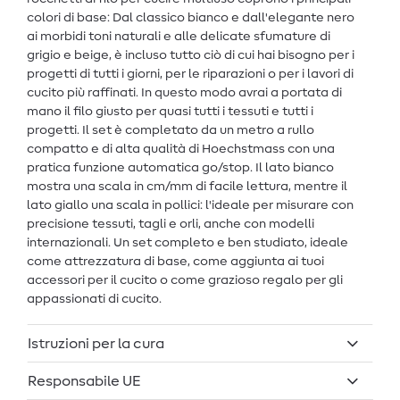
colori di base: Dal classico bianco e dall'elegante nero
ai morbidi toni naturali e alle delicate sfumature di
grigio e beige, è incluso tutto ciò di cui hai bisogno per i
progetti di tutti i giorni, per le riparazioni o per i lavori di
cucito più raffinati. In questo modo avrai a portata di
mano il filo giusto per quasi tutti i tessuti e tutti i
progetti. Il set è completato da un metro a rullo
compatto e di alta qualità di Hoechstmass con una
pratica funzione automatica go/stop. Il lato bianco
mostra una scala in cm/mm di facile lettura, mentre il
lato giallo una scala in pollici: l'ideale per misurare con
precisione tessuti, tagli e orli, anche con modelli
internazionali. Un set completo e ben studiato, ideale
come attrezzatura di base, come aggiunta ai tuoi
accessori per il cucito o come grazioso regalo per gli
appassionati di cucito.
Istruzioni per la cura
Responsabile UE