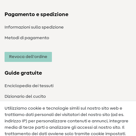
Pagamento e spedizione
Informazioni sulla spedizione
Metodi di pagamento
Revoca dell'ordine
Guide gratuite
Enciclopedia dei tessuti
Dizionario del cucito
Nähanleitungen
Utilizziamo cookie e tecnologie simili sul nostro sito web e
trattiamo dati personali dei visitatori del nostro sito (ad es.
Assistenza e contatto
indirizzo IP) per personalizzare contenuti e annunci, integrare
media di terze parti o analizzare gli accessi al nostro sito. Il
Contatto
trattamento dei dati avviene solo tramite cookie impostati.