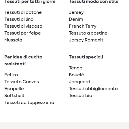
Tessuti per tutti i giorni
Tessuti moda con stile
Tessuti di cotone
Jersey
Tessuti di lino
Denim
Tessuti di viscosa
French Terry
Tessuti per felpe
Tessuto a costine
Mussola
Jersey Romanit
Per idee di cucito
Tessuti speciali
resistenti
Tencel
Feltro
Bouclé
Tessuto Canvas
Jacquard
Ecopelle
Tessuti abbigliamento
Softshell
Tessuti bio
Tessuti da tappezzeria