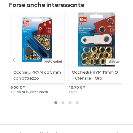
Forse anche interessante
A
Molti colori
di Prym
Occhielli PRYM da 5 mm
Occhielli PRYM 11mm Ø
O
con attrezzo
+ utensile - Oro
-
a
9,00 € *
10,70 € *
13,
40
Pezzo
| 0,22 € / Pezzo
1
Set