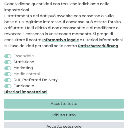
Condividiamo questi dati con terzi che indichiamo nelle
Informazioni sul nuovo proprietario
impostazioni.
Il trattamento dei dati può avvenire con consenso o sulla
FAQ
base di un legittimo interesse. Il consenso può essere fornito
Diritto di recesso
o rifiutato. Hai il diritto di non acconsentire e di modificare o
revocare il consenso in un secondo momento. Si prega di
Popolare
consultare il nostro
Informativa legale
e ulteriori informazioni
sull'uso dei dati personali nella nostra
Dati­schutz­erklärung
.
Tessuti
Essenziale
Accessori cucito
Statistiche
Marketing
Sale
Media esterni
DHL Preferred Delivery
Funzionale
Ulteriori impostazioni
Accetta tutto
Informazioni legali
Privacy
Condizioni generali
Diritto di recesso
Rifiuta tutto
Accetta selezione