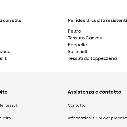
 con stile
Per idee di cucito resistenti
Feltro
Tessuto Canvas
Ecopelle
stine
Softshell
nit
Tessuti da tappezzeria
ite
Assistenza e contatto
ei tessuti
Contatto
 cucito
Informazioni sul nuovo propriet