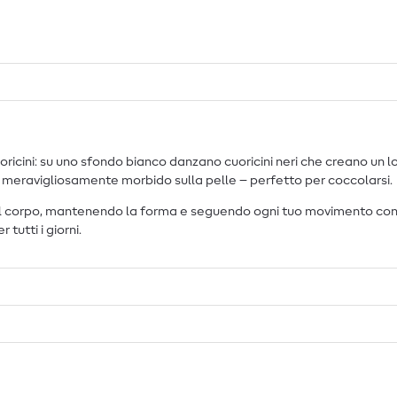
uoricini: su uno sfondo bianco danzano cuoricini neri che creano un 
e meravigliosamente morbido sulla pelle – perfetto per coccolarsi.
al corpo, mantenendo la forma e seguendo ogni tuo movimento con di
tutti i giorni.