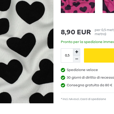
per
0,5
met
8,90 EUR
metro
)
Pronto per la spedizione immedi
Spedizione veloce
30 giorni di diritto di recess
Consegna gratuita da 80 €
* incl. IVA escl.
Costi di spedizione