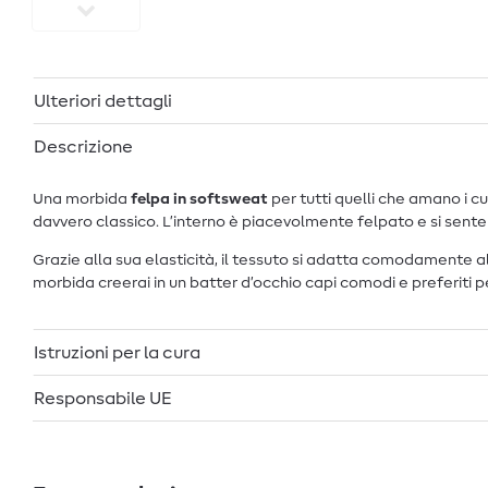
Ulteriori dettagli
Descrizione
Una morbida
felpa in softsweat
per tutti quelli che amano i c
davvero classico. L’interno è piacevolmente felpato e si sent
Grazie alla sua elasticità, il tessuto si adatta comodamente 
morbida creerai in un batter d’occhio capi comodi e preferiti per 
Istruzioni per la cura
Responsabile UE