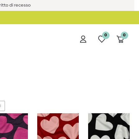
iritto di recesso
0
0
i