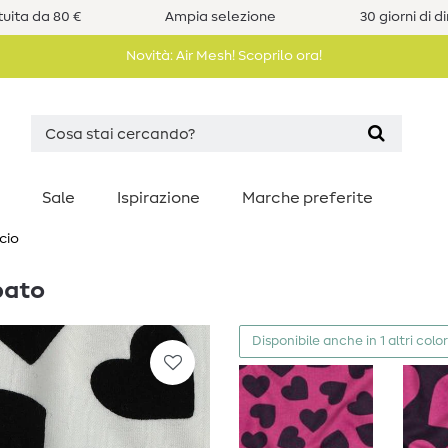
uita da 80 €
Ampia selezione
30 giorni di d
Novità: Air Mesh! Scoprilo ora!
Sale
Ispirazione
Marche preferite
cio
pato
Disponibile anche in 1 altri color