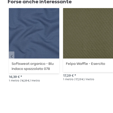
Forse anche interessante
Softsweat organico - Blu
Felpa Waffle - Esercito
indaco spazzolato 078
17,29 € *
16,39 € *
1
metro
| 17,29 € / metro
1
metro
| 16,39 € / metro