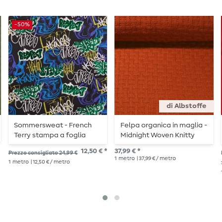
-50%
di Albstoffe
Sommersweat - French
Felpa organica in maglia -
Terry stampa a foglia
Midnight Woven Knitty
graffiti nero multicolore
Rust
12,50 € *
37,99 € *
Prezzo consigliato 24,99 €
struttura a loop
1
metro
| 37,99 € / metro
1
metro
| 12,50 € / metro