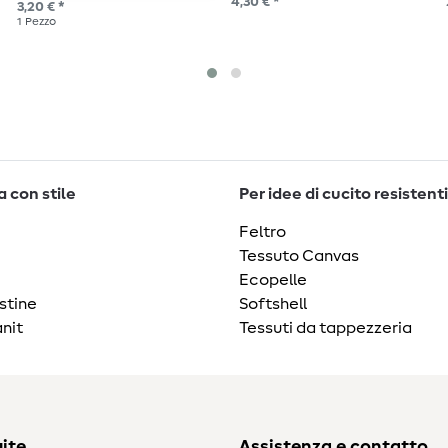
4,30 € *
3,20 € *
1
Pezzo
 con stile
Per idee di cucito resistenti
Feltro
Tessuto Canvas
Ecopelle
stine
Softshell
nit
Tessuti da tappezzeria
ite
Assistenza e contatto