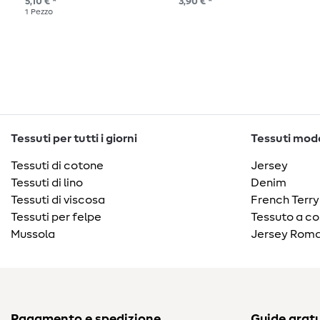
5,10 € *
3,90 € *
1
Pezzo
Tessuti per tutti i giorni
Tessuti moda
Tessuti di cotone
Jersey
Tessuti di lino
Denim
Tessuti di viscosa
French Terry
Tessuti per felpe
Tessuto a co
Mussola
Jersey Roma
Pagamento e spedizione
Guide gratu