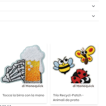
di Monoquick
di Monoquick
Tocca la birra con la mano
Trio Recycl-Patch -
T
Animali da prato