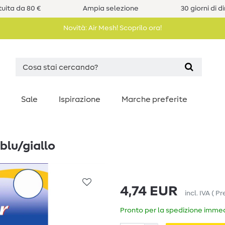
uita da 80 €
Ampia selezione
30 giorni di d
Novità: Air Mesh! Scoprilo ora!
Sale
Ispirazione
Marche preferite
 blu/giallo
4,74 EUR
incl. IVA
(
Pr
Pronto per la spedizione immedi