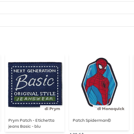
di Prym
di Monoquick
Prym Patch - Etichetta
Patch Spiderman©
jeans Basic - blu