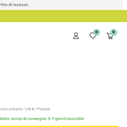
iritto di recesso
0
0
ezzo unitario
1,18 € / Pezzo
)
ata, tempi di consegna: 5–7 giorni lavorativi