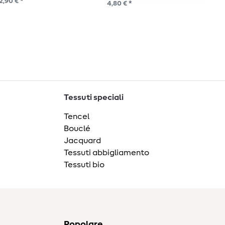
2,90 € *
2,9
4,80 € *
Tessuti speciali
Tencel
Bouclé
Jacquard
Tessuti abbigliamento
Tessuti bio
Popolare