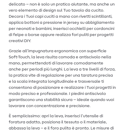
delicato – non è solo un pratico aiutante, ma anche un
vero elemento di design sul Tuo tavolo da cucito.
Decora i Tuoi capi cuciti a mano con rivetti scintillanti,
applica bottoni a pressione in jersey su abbigliamento
per neonati e bambini, inserisci occhielli per cordoncini
di felpe o borse oppure realizza fori puliti per progetti
creativi DIY.
Grazie all’impugnatura ergonomica con superficie
Soft-Touch, la leva risulta comoda e antiscivolo nella
mano, permettendoti di lavorare comodamente
anche per periodi più lunghi. La leva a tre livelli di forza,
la pratica vite di regolazione per una taratura precisa
e la scala integrata longitudinale e trasversale ti
consentono di posizionare e realizzare i Tuoi progetti in
modo preciso e professionale. I piedini antiscivolo
garantiscono una stabilità sicura – ideale quando vuoi
lavorare con concentrazione e precisione.
È semplicissimo: apri la leva, inserisci l’utensile di
foratura adatto, posiziona il tessuto o il materiale,
abbassa la leva – e il foro pulito è pronto. Le misure di