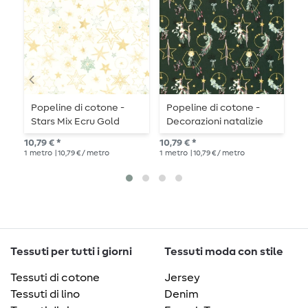
Popeline di cotone -
Popeline di cotone -
P
Stars Mix Ecru Gold
Decorazioni natalizie
F
verde scuro oro
10,79 € *
10,79 € *
10,
1
metro
| 10,79 € / metro
1
metro
| 10,79 € / metro
1
me
Tessuti per tutti i giorni
Tessuti moda con stile
Tessuti di cotone
Jersey
Tessuti di lino
Denim