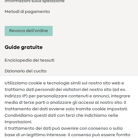
Informazioni sulla spedizione
Metodi di pagamento
Revoca dell'ordine
Guide gratuite
Enciclopedia dei tessuti
Dizionario del cucito
Nähanleitungen
Utilizziamo cookie e tecnologie simili sul nostro sito web e
trattiamo dati personali dei visitatori del nostro sito (ad es.
Assistenza e contatto
indirizzo IP) per personalizzare contenuti e annunci, integrare
media di terze parti o analizzare gli accessi al nostro sito. Il
Contatto
trattamento dei dati avviene solo tramite cookie impostati.
Condividiamo questi dati con terzi che indichiamo nelle
Informazioni sul nuovo proprietario
impostazioni.
Il trattamento dei dati può avvenire con consenso o sulla
FAQ
base di un legittimo interesse. Il consenso può essere fornito