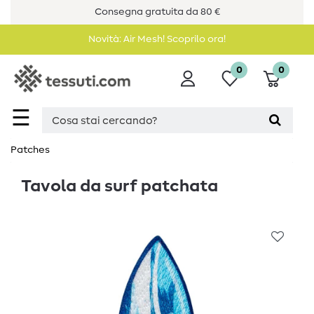
Consegna gratuita da 80 €
Novità: Air Mesh! Scoprilo ora!
0
0
☰
Patches
Tavola da surf patchata