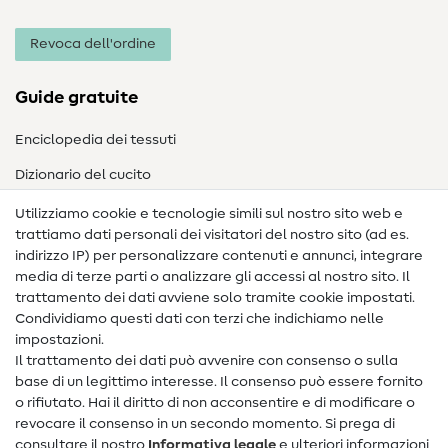
Revoca dell'ordine
Guide gratuite
Enciclopedia dei tessuti
Dizionario del cucito
Nähanleitungen
Utilizziamo cookie e tecnologie simili sul nostro sito web e
trattiamo dati personali dei visitatori del nostro sito (ad es.
Assistenza e contatto
indirizzo IP) per personalizzare contenuti e annunci, integrare
media di terze parti o analizzare gli accessi al nostro sito. Il
Contatto
trattamento dei dati avviene solo tramite cookie impostati.
Condividiamo questi dati con terzi che indichiamo nelle
Informazioni sul nuovo proprietario
impostazioni.
Il trattamento dei dati può avvenire con consenso o sulla
FAQ
base di un legittimo interesse. Il consenso può essere fornito
Diritto di recesso
o rifiutato. Hai il diritto di non acconsentire e di modificare o
revocare il consenso in un secondo momento. Si prega di
Popolare
consultare il nostro
Informativa legale
e ulteriori informazioni