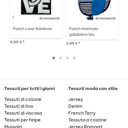
di Monoquick
di Monoquick
Patch Love Rainbow
Patch marinaio
T
gabbiano blu
4,00 € *
2,5
2,90 € *
Tessuti per tutti i giorni
Tessuti moda con stile
Tessuti di cotone
Jersey
Tessuti di lino
Denim
Tessuti di viscosa
French Terry
Tessuti per felpe
Tessuto a costine
Mussola
Jersey Romanit