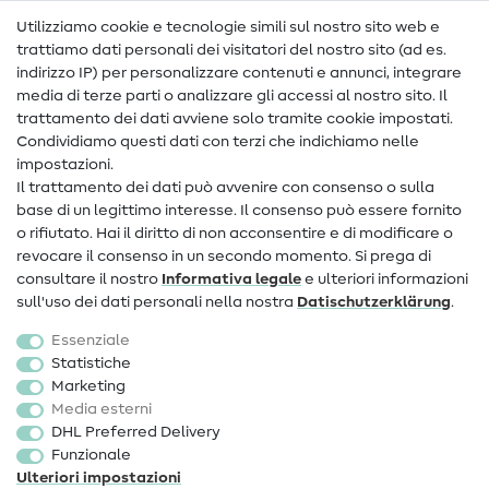
Nähanleitungen
Utilizziamo cookie e tecnologie simili sul nostro sito web e
trattiamo dati personali dei visitatori del nostro sito (ad es.
Assistenza e contatto
indirizzo IP) per personalizzare contenuti e annunci, integrare
media di terze parti o analizzare gli accessi al nostro sito. Il
Contatto
trattamento dei dati avviene solo tramite cookie impostati.
Condividiamo questi dati con terzi che indichiamo nelle
Informazioni sul nuovo proprietario
impostazioni.
Il trattamento dei dati può avvenire con consenso o sulla
FAQ
base di un legittimo interesse. Il consenso può essere fornito
Diritto di recesso
o rifiutato. Hai il diritto di non acconsentire e di modificare o
revocare il consenso in un secondo momento. Si prega di
Popolare
consultare il nostro
Informativa legale
e ulteriori informazioni
sull'uso dei dati personali nella nostra
Dati­schutz­erklärung
.
Tessuti
Essenziale
Accessori cucito
Statistiche
Marketing
Sale
Media esterni
DHL Preferred Delivery
Funzionale
Ulteriori impostazioni