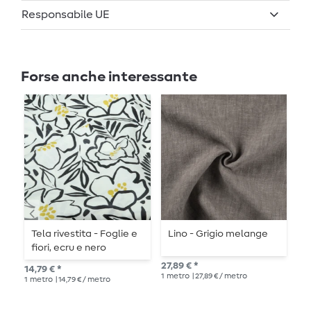
Responsabile UE
Forse anche interessante
Tela rivestita - Foglie e
Lino - Grigio melange
C
fiori, ecru e nero
27,89 € *
8,8
14,79 € *
1
metro
| 27,89 € / metro
1
me
1
metro
| 14,79 € / metro