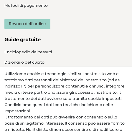
Metodi di pagamento
Revoca dell'ordine
Guide gratuite
Enciclopedia dei tessuti
Dizionario del cucito
Nähanleitungen
Utilizziamo cookie e tecnologie simili sul nostro sito web e
trattiamo dati personali dei visitatori del nostro sito (ad es.
Assistenza e contatto
indirizzo IP) per personalizzare contenuti e annunci, integrare
media di terze parti o analizzare gli accessi al nostro sito. Il
Contatto
trattamento dei dati avviene solo tramite cookie impostati.
Condividiamo questi dati con terzi che indichiamo nelle
Informazioni sul nuovo proprietario
impostazioni.
Il trattamento dei dati può avvenire con consenso o sulla
FAQ
base di un legittimo interesse. Il consenso può essere fornito
Diritto di recesso
o rifiutato. Hai il diritto di non acconsentire e di modificare o