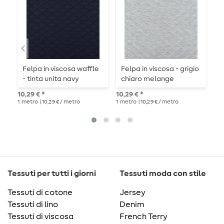
Felpa in viscosa waffle
Felpa in viscosa - grigio
P
- tinta unita navy
chiaro melange
s
10,29 € *
10,29 € *
13,
1
metro
| 10,29 € / metro
1
metro
| 10,29 € / metro
1
me
Tessuti per tutti i giorni
Tessuti moda con stile
Tessuti di cotone
Jersey
Tessuti di lino
Denim
Tessuti di viscosa
French Terry