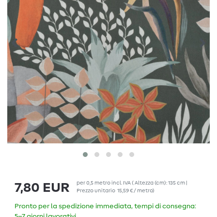
per
0,5
metro
incl. IVA
( Altezza (cm): 135 cm |
7,80 EUR
Prezzo unitario
15,59 € / metro
)
Pronto per la spedizione immediata, tempi di consegna:
5–7 giorni lavorativi