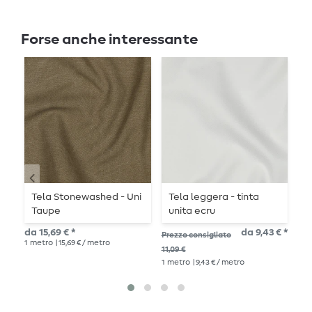
Forse anche interessante
Tela Stonewashed - Uni
Tela leggera - tinta
C
Taupe
unita ecru
u
da 15,69 € *
da 9,43 € *
11,
Prezzo consigliato
1
metro
| 15,69 € / metro
1
me
11,09 €
1
metro
| 9,43 € / metro