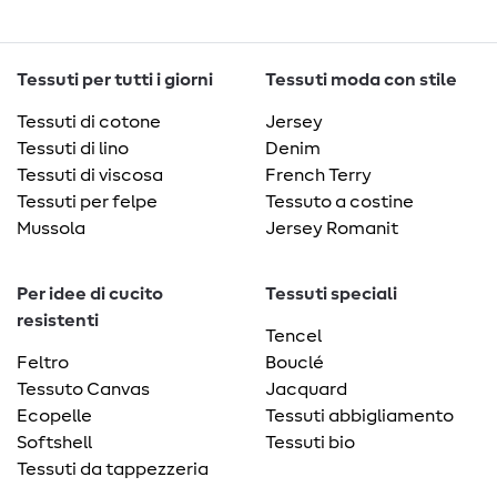
Tessuti per tutti i giorni
Tessuti moda con stile
Tessuti di cotone
Jersey
Tessuti di lino
Denim
Tessuti di viscosa
French Terry
Tessuti per felpe
Tessuto a costine
Mussola
Jersey Romanit
Per idee di cucito
Tessuti speciali
resistenti
Tencel
Feltro
Bouclé
Tessuto Canvas
Jacquard
Ecopelle
Tessuti abbigliamento
Softshell
Tessuti bio
Tessuti da tappezzeria