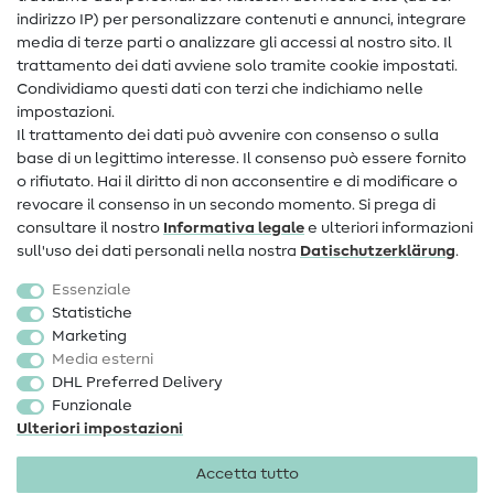
Assistenza e contatto
indirizzo IP) per personalizzare contenuti e annunci, integrare
media di terze parti o analizzare gli accessi al nostro sito. Il
Contatto
trattamento dei dati avviene solo tramite cookie impostati.
Condividiamo questi dati con terzi che indichiamo nelle
Informazioni sul nuovo proprietario
impostazioni.
Il trattamento dei dati può avvenire con consenso o sulla
FAQ
base di un legittimo interesse. Il consenso può essere fornito
Diritto di recesso
o rifiutato. Hai il diritto di non acconsentire e di modificare o
revocare il consenso in un secondo momento. Si prega di
Popolare
consultare il nostro
Informativa legale
e ulteriori informazioni
sull'uso dei dati personali nella nostra
Dati­schutz­erklärung
.
Tessuti
Essenziale
Accessori cucito
Statistiche
Marketing
Sale
Media esterni
DHL Preferred Delivery
Funzionale
Ulteriori impostazioni
Accetta tutto
Informazioni legali
Privacy
Condizioni generali