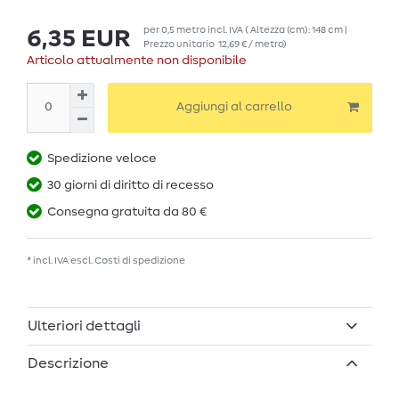
per
0,5
metro
incl. IVA
( Altezza (cm): 148 cm |
6,35 EUR
Prezzo unitario
12,69 € / metro
)
Articolo attualmente non disponibile
Aggiungi al carrello
Spedizione veloce
30 giorni di diritto di recesso
Consegna gratuita da 80 €
* incl. IVA escl.
Costi di spedizione
Ulteriori dettagli
Descrizione