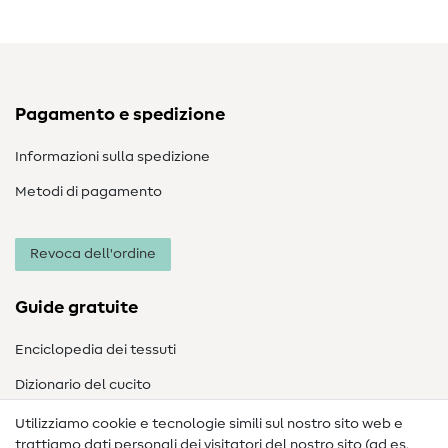
Pagamento e spedizione
Informazioni sulla spedizione
Metodi di pagamento
Revoca dell'ordine
Guide gratuite
Enciclopedia dei tessuti
Dizionario del cucito
Nähanleitungen
Utilizziamo cookie e tecnologie simili sul nostro sito web e
trattiamo dati personali dei visitatori del nostro sito (ad es.