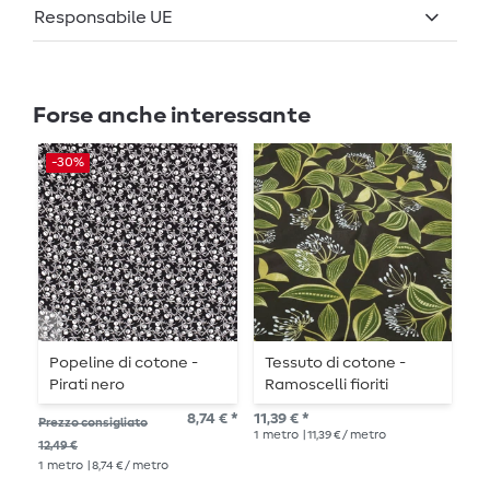
Responsabile UE
Forse anche interessante
-30%
Popeline di cotone -
Tessuto di cotone -
T
Pirati nero
Ramoscelli fioriti
L
marrone scuro
e
8,74 € *
11,39 € *
10,
Prezzo consigliato
1
metro
| 11,39 € / metro
1
me
12,49 €
1
metro
| 8,74 € / metro