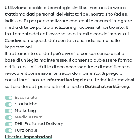
Nähanleitungen
Utilizziamo cookie e tecnologie simili sul nostro sito web e
trattiamo dati personali dei visitatori del nostro sito (ad es.
Assistenza e contatto
indirizzo IP) per personalizzare contenuti e annunci, integrare
media di terze parti o analizzare gli accessi al nostro sito. Il
Contatto
trattamento dei dati avviene solo tramite cookie impostati.
Condividiamo questi dati con terzi che indichiamo nelle
Informazioni sul nuovo proprietario
impostazioni.
Il trattamento dei dati può avvenire con consenso o sulla
FAQ
base di un legittimo interesse. Il consenso può essere fornito
Diritto di recesso
o rifiutato. Hai il diritto di non acconsentire e di modificare o
revocare il consenso in un secondo momento. Si prega di
Popolare
consultare il nostro
Informativa legale
e ulteriori informazioni
sull'uso dei dati personali nella nostra
Dati­schutz­erklärung
.
Tessuti
Essenziale
Accessori cucito
Statistiche
Marketing
Sale
Media esterni
DHL Preferred Delivery
Funzionale
Ulteriori impostazioni