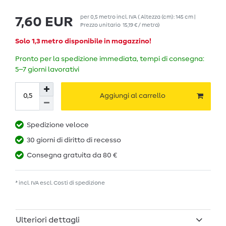
per
0,5
metro
incl. IVA
( Altezza (cm): 145 cm |
7,60 EUR
Prezzo unitario
15,19 € / metro
)
Solo 1,3 metro disponibile in magazzino!
Pronto per la spedizione immediata, tempi di consegna:
5–7 giorni lavorativi
Aggiungi al carrello
Spedizione veloce
30 giorni di diritto di recesso
Consegna gratuita da 80 €
* incl. IVA escl.
Costi di spedizione
Ulteriori dettagli