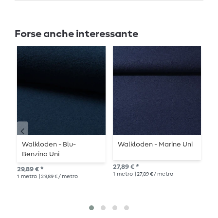
Forse anche interessante
Walkloden - Blu-
Walkloden - Marine Uni
J
Benzina Uni
v
27,89 € *
29,89 € *
10,
1
metro
| 27,89 € / metro
1
metro
| 29,89 € / metro
1
me