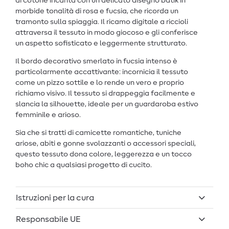
di cotone incanta con un delicato disegno batik in
morbide tonalità di rosa e fucsia, che ricorda un
tramonto sulla spiaggia. Il ricamo digitale a riccioli
attraversa il tessuto in modo giocoso e gli conferisce
un aspetto sofisticato e leggermente strutturato.
Il bordo decorativo smerlato in fucsia intenso è
particolarmente accattivante: incornicia il tessuto
come un pizzo sottile e lo rende un vero e proprio
richiamo visivo. Il tessuto si drappeggia facilmente e
slancia la silhouette, ideale per un guardaroba estivo
femminile e arioso.
Sia che si tratti di camicette romantiche, tuniche
ariose, abiti e gonne svolazzanti o accessori speciali,
questo tessuto dona colore, leggerezza e un tocco
boho chic a qualsiasi progetto di cucito.
Istruzioni per la cura
Responsabile UE