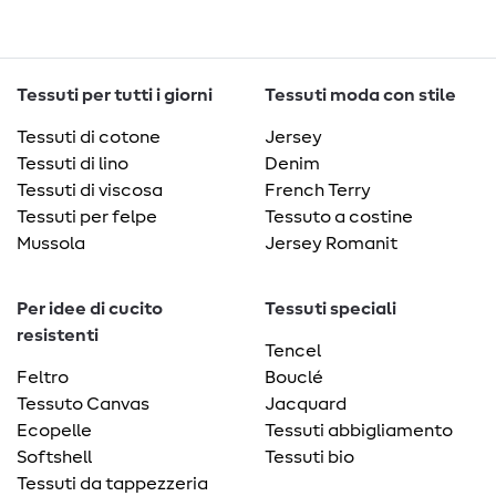
Tessuti per tutti i giorni
Tessuti moda con stile
Tessuti di cotone
Jersey
Tessuti di lino
Denim
Tessuti di viscosa
French Terry
Tessuti per felpe
Tessuto a costine
Mussola
Jersey Romanit
Per idee di cucito
Tessuti speciali
resistenti
Tencel
Feltro
Bouclé
Tessuto Canvas
Jacquard
Ecopelle
Tessuti abbigliamento
Softshell
Tessuti bio
Tessuti da tappezzeria