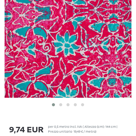
per
0,5
metro
incl. IVA
( Altezza (cm): 144 cm |
9,74 EUR
Prezzo unitario
19,49 € / metro
)