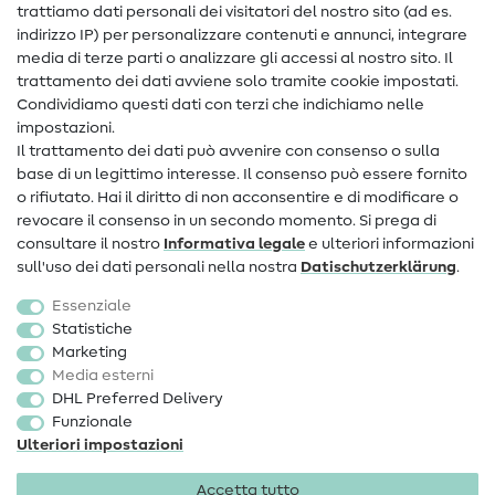
trattiamo dati personali dei visitatori del nostro sito (ad es.
Assistenza e contatto
indirizzo IP) per personalizzare contenuti e annunci, integrare
media di terze parti o analizzare gli accessi al nostro sito. Il
Contatto
trattamento dei dati avviene solo tramite cookie impostati.
Condividiamo questi dati con terzi che indichiamo nelle
Informazioni sul nuovo proprietario
impostazioni.
Il trattamento dei dati può avvenire con consenso o sulla
FAQ
base di un legittimo interesse. Il consenso può essere fornito
Diritto di recesso
o rifiutato. Hai il diritto di non acconsentire e di modificare o
revocare il consenso in un secondo momento. Si prega di
Popolare
consultare il nostro
Informativa legale
e ulteriori informazioni
sull'uso dei dati personali nella nostra
Dati­schutz­erklärung
.
Tessuti
Essenziale
Accessori cucito
Statistiche
Marketing
Sale
Media esterni
DHL Preferred Delivery
Funzionale
Ulteriori impostazioni
Accetta tutto