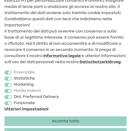
indirizzo IP) per personalizzare contenuti e annunci, integrare
media di terze parti o analizzare gli accessi al nostro sito. Il
Contatto
trattamento dei dati avviene solo tramite cookie impostati.
Condividiamo questi dati con terzi che indichiamo nelle
Informazioni sul nuovo proprietario
impostazioni.
Il trattamento dei dati può avvenire con consenso o sulla
FAQ
base di un legittimo interesse. Il consenso può essere fornito
Diritto di recesso
o rifiutato. Hai il diritto di non acconsentire e di modificare o
revocare il consenso in un secondo momento. Si prega di
Popolare
consultare il nostro
Informativa legale
e ulteriori informazioni
sull'uso dei dati personali nella nostra
Dati­schutz­erklärung
.
Tessuti
Essenziale
Accessori cucito
Statistiche
Marketing
Sale
Media esterni
DHL Preferred Delivery
Funzionale
Ulteriori impostazioni
Accetta tutto
Informazioni legali
Privacy
Condizioni generali