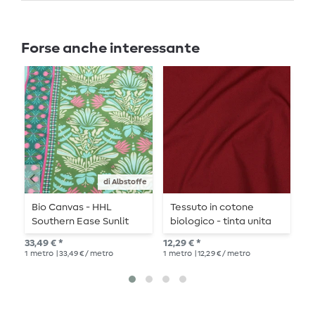
Forse anche interessante
di Albstoffe
Bio Canvas - HHL
Tessuto in cotone
C
Southern Ease Sunlit
biologico - tinta unita
u
Botanica Verde
bordeaux
33,49 € *
12,29 € *
12,
1
metro
| 33,49 € / metro
1
metro
| 12,29 € / metro
1
me