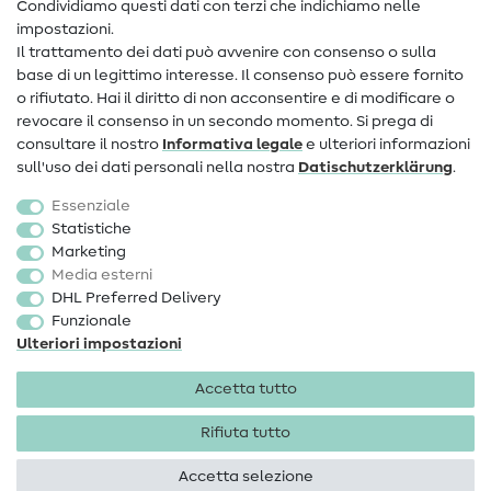
Condividiamo questi dati con terzi che indichiamo nelle
Informazioni sul nuovo proprietario
impostazioni.
Il trattamento dei dati può avvenire con consenso o sulla
FAQ
base di un legittimo interesse. Il consenso può essere fornito
Diritto di recesso
o rifiutato. Hai il diritto di non acconsentire e di modificare o
revocare il consenso in un secondo momento. Si prega di
Popolare
consultare il nostro
Informativa legale
e ulteriori informazioni
sull'uso dei dati personali nella nostra
Dati­schutz­erklärung
.
Tessuti
Essenziale
Accessori cucito
Statistiche
Marketing
Sale
Media esterni
DHL Preferred Delivery
Funzionale
Ulteriori impostazioni
Accetta tutto
Informazioni legali
Privacy
Condizioni generali
Diritto di recesso
Rifiuta tutto
Accetta selezione
Diritti d'autore 2026 SewIY GmbH