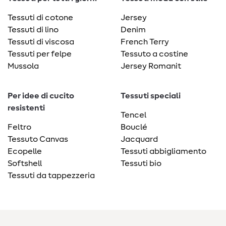
Tessuti di cotone
Jersey
Tessuti di lino
Denim
Tessuti di viscosa
French Terry
Tessuti per felpe
Tessuto a costine
Mussola
Jersey Romanit
Per idee di cucito
Tessuti speciali
resistenti
Tencel
Feltro
Bouclé
Tessuto Canvas
Jacquard
Ecopelle
Tessuti abbigliamento
Softshell
Tessuti bio
Tessuti da tappezzeria