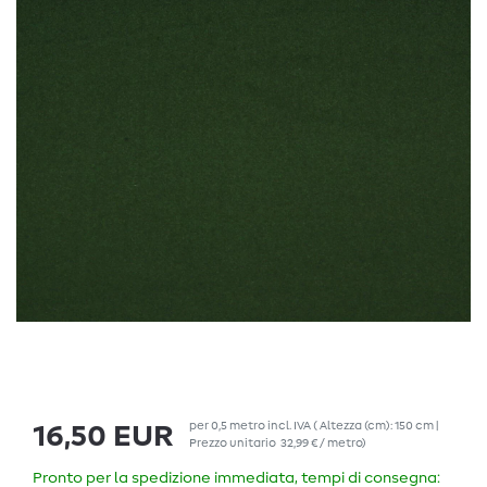
per
0,5
metro
incl. IVA
( Altezza (cm): 150 cm |
16,50 EUR
Prezzo unitario
32,99 € / metro
)
Pronto per la spedizione immediata, tempi di consegna: