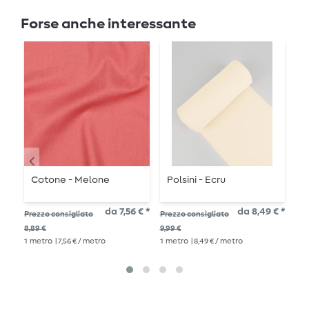
Forse anche interessante
Cotone - Melone
Polsini - Ecru
S
T
p
da 7,56 € *
da 8,49 € *
Prezzo consigliato
Prezzo consigliato
Pre
s
8,89 €
9,99 €
20,
1
metro
| 7,56 € / metro
1
metro
| 8,49 € / metro
1
me