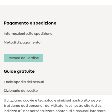
Pagamento e spedizione
Informazioni sulla spedizione
Metodi di pagamento
Revoca dell'ordine
Guide gratuite
Enciclopedia dei tessuti
Dizionario del cucito
Nähanleitungen
Utilizziamo cookie e tecnologie simili sul nostro sito web e
trattiamo dati personali dei visitatori del nostro sito (ad es.
Assistenza e contatto
indirizzo IP) per personalizzare contenuti e annunci, integrare