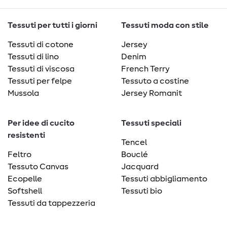
Tessuti per tutti i giorni
Tessuti moda con stile
Tessuti di cotone
Jersey
Tessuti di lino
Denim
Tessuti di viscosa
French Terry
Tessuti per felpe
Tessuto a costine
Mussola
Jersey Romanit
Per idee di cucito
Tessuti speciali
resistenti
Tencel
Feltro
Bouclé
Tessuto Canvas
Jacquard
Ecopelle
Tessuti abbigliamento
Softshell
Tessuti bio
Tessuti da tappezzeria