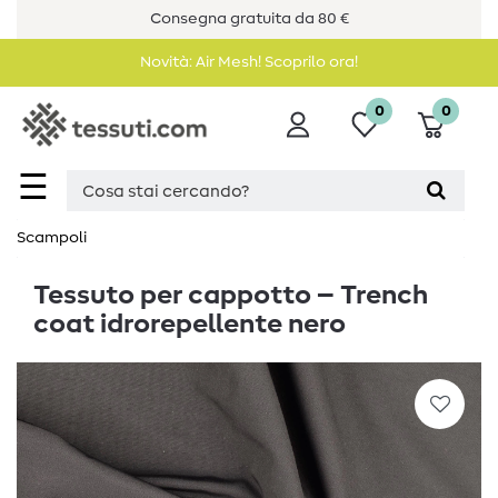
Consegna gratuita da 80 €
Novità: Air Mesh! Scoprilo ora!
0
0
☰
Scampoli
Tessuto per cappotto – Trench
coat idrorepellente nero