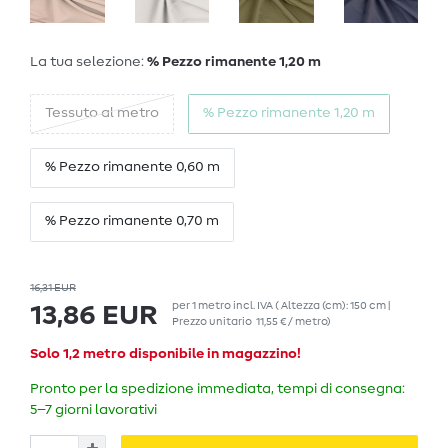
La tua selezione:
% Pezzo rimanente 1,20 m
Tessuto al metro
% Pezzo rimanente 1,20 m
% Pezzo rimanente 0,60 m
% Pezzo rimanente 0,70 m
16,31 EUR
per
1
metro
incl. IVA
( Altezza (cm): 150 cm |
13,86 EUR
Prezzo unitario
11,55 € / metro
)
Solo 1,2 metro disponibile in magazzino!
Pronto per la spedizione immediata, tempi di consegna:
5–7 giorni lavorativi