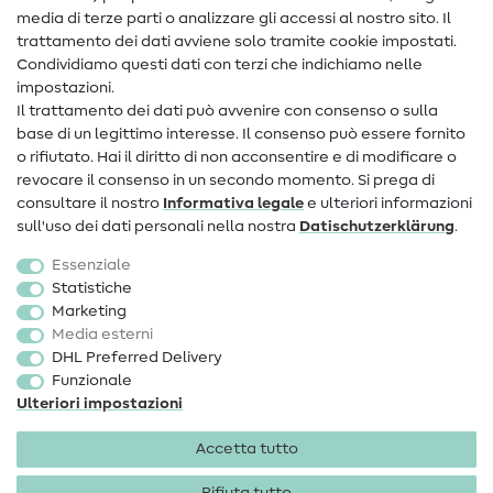
media di terze parti o analizzare gli accessi al nostro sito. Il
Contatto
trattamento dei dati avviene solo tramite cookie impostati.
Condividiamo questi dati con terzi che indichiamo nelle
Informazioni sul nuovo proprietario
impostazioni.
Il trattamento dei dati può avvenire con consenso o sulla
FAQ
base di un legittimo interesse. Il consenso può essere fornito
Diritto di recesso
o rifiutato. Hai il diritto di non acconsentire e di modificare o
revocare il consenso in un secondo momento. Si prega di
Popolare
consultare il nostro
Informativa legale
e ulteriori informazioni
sull'uso dei dati personali nella nostra
Dati­schutz­erklärung
.
Tessuti
Essenziale
Accessori cucito
Statistiche
Marketing
Sale
Media esterni
DHL Preferred Delivery
Funzionale
Ulteriori impostazioni
Accetta tutto
Informazioni legali
Privacy
Condizioni generali
Diritto di recesso