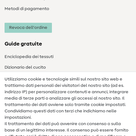
Metodi di pagamento
Revoca dell'ordine
Guide gratuite
Enciclopedia dei tessuti
Dizionario del cucito
Nähanleitungen
Utilizziamo cookie e tecnologie simili sul nostro sito web e
trattiamo dati personali dei visitatori del nostro sito (ad es.
Assistenza e contatto
indirizzo IP) per personalizzare contenuti e annunci, integrare
media di terze parti o analizzare gli accessi al nostro sito. Il
Contatto
trattamento dei dati avviene solo tramite cookie impostati.
Condividiamo questi dati con terzi che indichiamo nelle
Informazioni sul nuovo proprietario
impostazioni.
Il trattamento dei dati può avvenire con consenso o sulla
FAQ
base di un legittimo interesse. Il consenso può essere fornito
Diritto di recesso