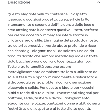
Descrizione
Questo elegante velluto conferisce un aspetto
lussuoso a qualsiasi progetto. La superficie brilla
intensamente a seconda dell'incidenza della luce e
crea un'elegante lucentezza quasi vellutata, perfetta
per creare accenti o immergere intere stanze in
un'atmosfera di stile. L'immagine del prodotto mostra
tre colori espressivi: un verde abete profondo e ricco
che ricorda gli eleganti mobili da salotto, una calda
tonalità dorata che sembra metallo liquido e un forte
viola bacche/prugna con una lucentezza glamour.
Tutte e tre le tonalità possono essere
meravigliosamente combinate tra loro o utilizzate da
sole. Il tessuto è opaco, minimamente elasticizzato e
si drappeggia senza problemi con una sensazione
piacevole e solida. Per questo è ideale per - cuscini,
plaid e tende di alta qualità - rivestimenti eleganti per
poltrone, sedie, testiere e divani - abbigliamento
elegante come blazer, pantaloni, gonne e abiti da sera
festivi Grazie all'aspetto e al tatto di alta qualità,