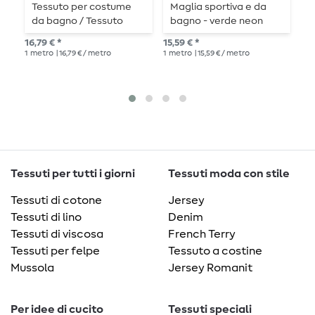
Tessuto per costume
Maglia sportiva e da
R
da bagno / Tessuto
bagno - verde neon
u
bikini / Badelycra tinta
16,79 € *
15,59 € *
11,
unita giallo neon
1
metro
| 16,79 € / metro
1
metro
| 15,59 € / metro
1
me
Tessuti per tutti i giorni
Tessuti moda con stile
Tessuti di cotone
Jersey
Tessuti di lino
Denim
Tessuti di viscosa
French Terry
Tessuti per felpe
Tessuto a costine
Mussola
Jersey Romanit
Per idee di cucito
Tessuti speciali