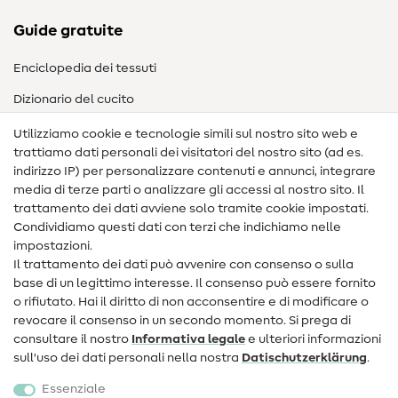
Guide gratuite
Enciclopedia dei tessuti
Dizionario del cucito
Nähanleitungen
Utilizziamo cookie e tecnologie simili sul nostro sito web e
trattiamo dati personali dei visitatori del nostro sito (ad es.
Assistenza e contatto
indirizzo IP) per personalizzare contenuti e annunci, integrare
media di terze parti o analizzare gli accessi al nostro sito. Il
Contatto
trattamento dei dati avviene solo tramite cookie impostati.
Condividiamo questi dati con terzi che indichiamo nelle
Informazioni sul nuovo proprietario
impostazioni.
Il trattamento dei dati può avvenire con consenso o sulla
FAQ
base di un legittimo interesse. Il consenso può essere fornito
Diritto di recesso
o rifiutato. Hai il diritto di non acconsentire e di modificare o
revocare il consenso in un secondo momento. Si prega di
Popolare
consultare il nostro
Informativa legale
e ulteriori informazioni
sull'uso dei dati personali nella nostra
Dati­schutz­erklärung
.
Tessuti
Essenziale