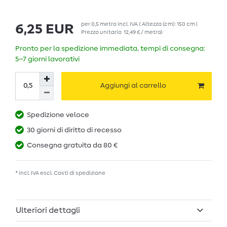
per
0,5
metro
incl. IVA
( Altezza (cm): 150 cm |
6,25 EUR
Prezzo unitario
12,49 € / metro
)
Pronto per la spedizione immediata, tempi di consegna:
5–7 giorni lavorativi
Aggiungi al carrello
Spedizione veloce
30 giorni di diritto di recesso
Consegna gratuita da 80 €
* incl. IVA escl.
Costi di spedizione
Ulteriori dettagli