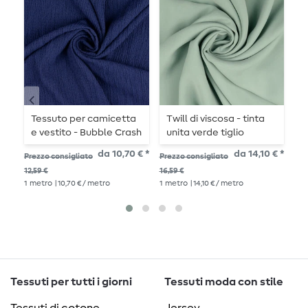
Tessuto per camicetta
Twill di viscosa - tinta
T
e vestito - Bubble Crash
unita verde tiglio
e
Navy
finitura Tencel
p
da 10,70 € *
da 14,10 € *
Prezzo consigliato
Prezzo consigliato
Pre
12,59 €
16,59 €
6,6
1
metro
| 10,70 € / metro
1
metro
| 14,10 € / metro
1
me
Tessuti per tutti i giorni
Tessuti moda con stile
Tessuti di cotone
Jersey