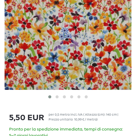
per
0,5
metro
incl. IVA
( Altezza (cm): 140 cm |
5,50 EUR
Prezzo unitario
10,99 € / metro
)
Pronto per la spedizione immediata, tempi di consegna:
5–7 giorni lavorativi