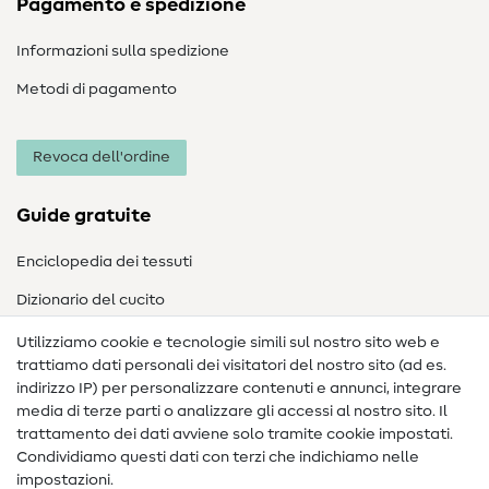
Pagamento e spedizione
Informazioni sulla spedizione
Metodi di pagamento
Revoca dell'ordine
Guide gratuite
Enciclopedia dei tessuti
Dizionario del cucito
Nähanleitungen
Utilizziamo cookie e tecnologie simili sul nostro sito web e
trattiamo dati personali dei visitatori del nostro sito (ad es.
Assistenza e contatto
indirizzo IP) per personalizzare contenuti e annunci, integrare
media di terze parti o analizzare gli accessi al nostro sito. Il
Contatto
trattamento dei dati avviene solo tramite cookie impostati.
Condividiamo questi dati con terzi che indichiamo nelle
Informazioni sul nuovo proprietario
impostazioni.