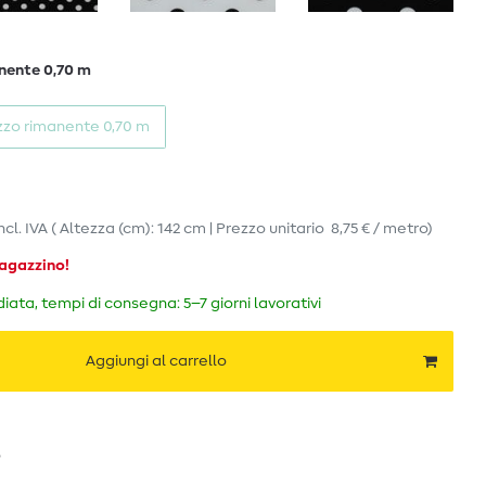
nente 0,70 m
zzo rimanente 0,70 m
ncl. IVA
( Altezza (cm): 142 cm | Prezzo unitario
8,75 € / metro
)
magazzino!
ata, tempi di consegna: 5–7 giorni lavorativi
Aggiungi al carrello
o