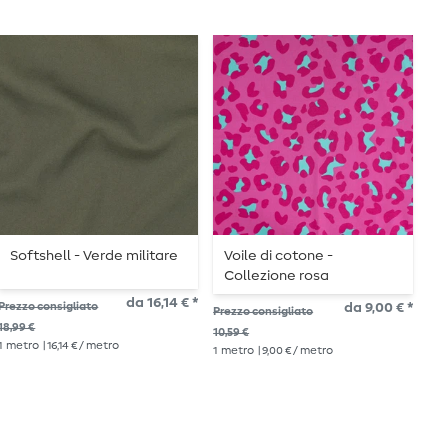
Softshell - Verde militare
Voile di cotone -
N
Collezione rosa
da 16,14 € *
Prezzo consigliato
da 9,00 € *
Pre
Prezzo consigliato
18,99 €
14,1
10,59 €
1
metro
| 16,14 € / metro
1
me
1
metro
| 9,00 € / metro