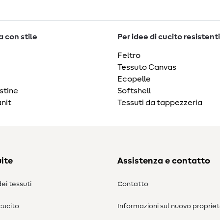
 con stile
Per idee di cucito resistenti
Feltro
Tessuto Canvas
Ecopelle
stine
Softshell
nit
Tessuti da tappezzeria
ite
Assistenza e contatto
ei tessuti
Contatto
 cucito
Informazioni sul nuovo propriet