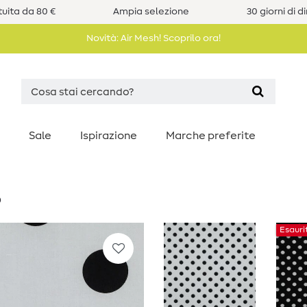
uita da 80 €
Ampia selezione
30 giorni di d
Novità: Air Mesh! Scoprilo ora!
Sale
Ispirazione
Marche preferite
o
Esauri