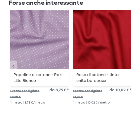
Forse anche interessante
Popeline di cotone - Pois
Raso di cotone - tinta
Lilla Bianco
unita bordeaux
da 8,75 € *
da 10,02 € 
Prezzo consigliato
Prezzo consigliato
10,29 €
11,79 €
1
metro
| 8,75 € / metro
1
metro
| 10,02 € / metro