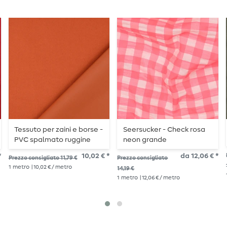
Tessuto per zaini e borse -
Seersucker - Check rosa
PVC spalmato ruggine
neon grande
brunita
*
10,02 € *
da 12,06 € *
Prezzo consigliato 11,79 €
Prezzo consigliato
1
metro
| 10,02 € / metro
14,19 €
1
metro
| 12,06 € / metro