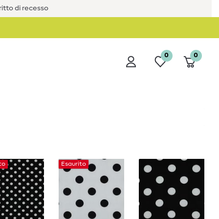
iritto di recesso
0
0
to
Esaurito