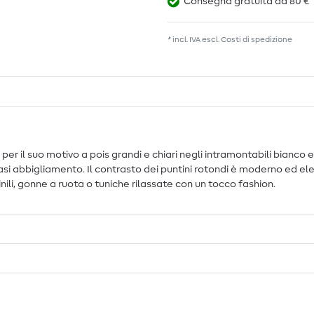
Consegna gratuita da 80 €
* incl. IVA escl.
Costi di spedizione
er il suo motivo a pois grandi e chiari negli intramontabili bianco 
si abbigliamento. Il contrasto dei puntini rotondi è moderno ed ele
nili, gonne a ruota o tuniche rilassate con un tocco fashion.