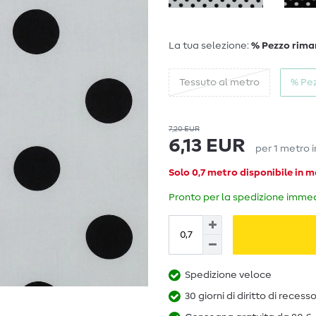
La tua selezione:
% Pezzo rima
Tessuto al metro
% Pe
7,20 EUR
6,13 EUR
per
1
metro
i
Solo 0,7 metro disponibile in 
Pronto per la spedizione immedi
Spedizione veloce
30 giorni di diritto di recess