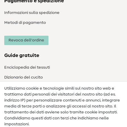
Pagamento e spedizione
Informazioni sulla spedizione
Metodi di pagamento
Revoca dell'ordine
Guide gratuite
Enciclopedia dei tessuti
Dizionario del cucito
Nähanleitungen
Utilizziamo cookie e tecnologie simili sul nostro sito web e
trattiamo dati personali dei visitatori del nostro sito (ad es.
Assistenza e contatto
indirizzo IP) per personalizzare contenuti e annunci, integrare
media di terze parti o analizzare gli accessi al nostro sito. Il
Contatto
trattamento dei dati avviene solo tramite cookie impostati.
Condividiamo questi dati con terzi che indichiamo nelle
Informazioni sul nuovo proprietario
impostazioni.