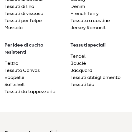
Tessuti di lino
Denim
Tessuti di viscosa
French Terry
Tessuti per felpe
Tessuto a costine
Mussola
Jersey Romanit
Per idee di cucito
Tessuti speciali
resistenti
Tencel
Feltro
Bouclé
Tessuto Canvas
Jacquard
Ecopelle
Tessuti abbigliamento
Softshell
Tessuti bio
Tessuti da tappezzeria