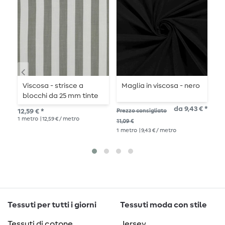
Viscosa - strisce a
Maglia in viscosa - nero
V
blocchi da 25 mm tinte
d
in filo verde ecrù
m
da 9,43 € *
12,59 € *
Prezzo consigliato
14,
1
metro
| 12,59 € / metro
1
me
11,09 €
1
metro
| 9,43 € / metro
Tessuti per tutti i giorni
Tessuti moda con stile
Tessuti di cotone
Jersey