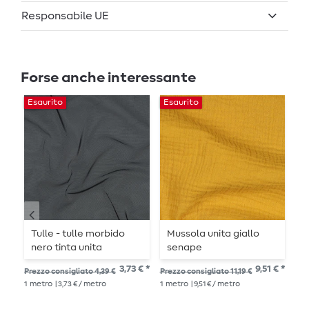
Responsabile UE
Forse anche interessante
Esaurito
Esaurito
Es
Tulle - tulle morbido
Mussola unita giallo
M
nero tinta unita
senape
g
3,73 € *
9,51 € *
Prezzo consigliato 4,39 €
Prezzo consigliato 11,19 €
Pre
1
metro
| 3,73 € / metro
1
metro
| 9,51 € / metro
13,
1
me