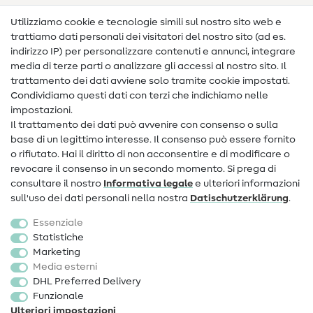
Nähanleitungen
Utilizziamo cookie e tecnologie simili sul nostro sito web e
trattiamo dati personali dei visitatori del nostro sito (ad es.
Assistenza e contatto
indirizzo IP) per personalizzare contenuti e annunci, integrare
media di terze parti o analizzare gli accessi al nostro sito. Il
Contatto
trattamento dei dati avviene solo tramite cookie impostati.
Condividiamo questi dati con terzi che indichiamo nelle
Informazioni sul nuovo proprietario
impostazioni.
Il trattamento dei dati può avvenire con consenso o sulla
FAQ
base di un legittimo interesse. Il consenso può essere fornito
Diritto di recesso
o rifiutato. Hai il diritto di non acconsentire e di modificare o
revocare il consenso in un secondo momento. Si prega di
Popolare
consultare il nostro
Informativa legale
e ulteriori informazioni
sull'uso dei dati personali nella nostra
Dati­schutz­erklärung
.
Tessuti
Essenziale
Accessori cucito
Statistiche
Marketing
Sale
Media esterni
DHL Preferred Delivery
Funzionale
Ulteriori impostazioni