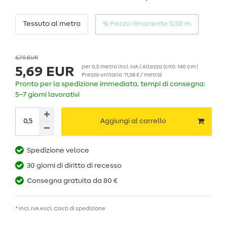
Tessuto al metro
% Pezzo rimanente 0,50 m
6,70 EUR
per
0,5
metro
incl. IVA
( Altezza (cm): 140 cm |
5,69 EUR
Prezzo unitario
11,38 € / metro
)
Pronto per la spedizione immediata, tempi di consegna:
5–7 giorni lavorativi
Aggiungi al carrello
Spedizione veloce
30 giorni di diritto di recesso
Consegna gratuita da 80 €
* incl. IVA escl.
Costi di spedizione