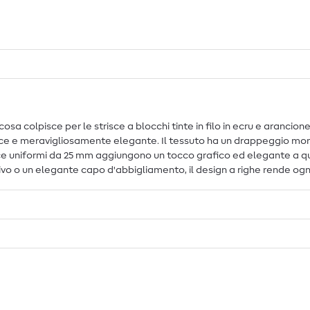
osa colpisce per le strisce a blocchi tinte in filo in ecru e arancio
vace e meravigliosamente elegante. Il tessuto ha un drappeggio morb
ce uniformi da 25 mm aggiungono un tocco grafico ed elegante a qual
ivo o un elegante capo d'abbigliamento, il design a righe rende ogni 