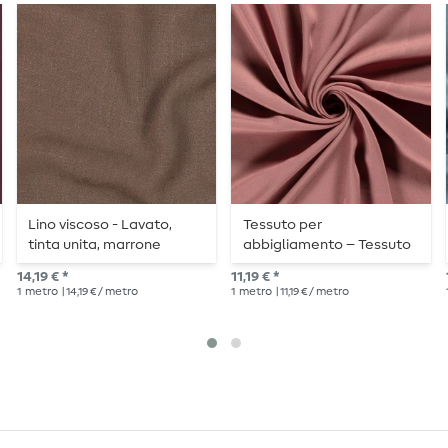
Lino viscoso - Lavato,
Tessuto per
tinta unita, marrone
abbigliamento – Tessuto
cioccolato
per camicette – Viscosa
14,19 € *
11,19 € *
tinta unita rosa antico
1
metro
| 14,19 € / metro
1
metro
| 11,19 € / metro