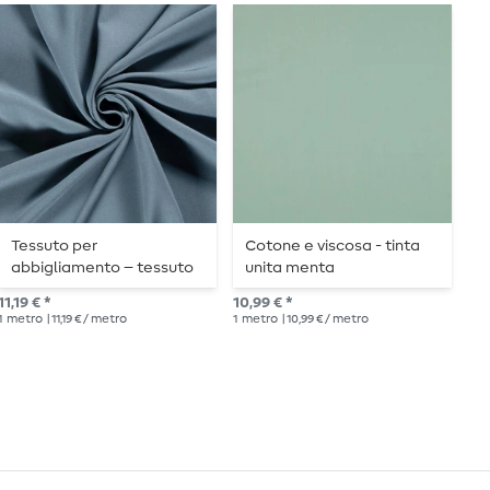
Tessuto per
Cotone e viscosa - tinta
L
abbigliamento – tessuto
unita menta
t
per bluse – viscosa tinta
11,19 € *
10,99 € *
14,
unita azzurro fumo chiaro
1
metro
| 11,19 € / metro
1
metro
| 10,99 € / metro
1
me