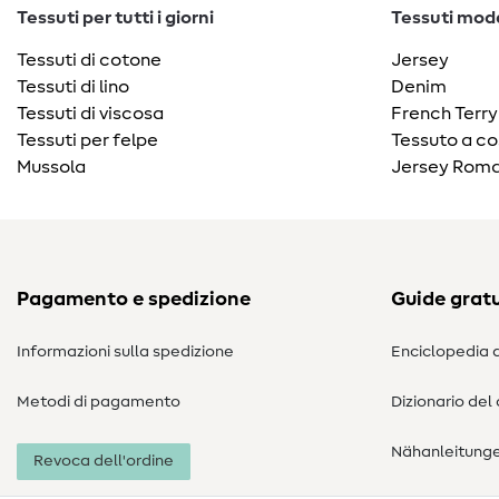
Tessuti per tutti i giorni
Tessuti moda
Tessuti di cotone
Jersey
Tessuti di lino
Denim
Tessuti di viscosa
French Terry
Tessuti per felpe
Tessuto a co
Mussola
Jersey Roma
Pagamento e spedizione
Guide gratu
Informazioni sulla spedizione
Enciclopedia d
Metodi di pagamento
Dizionario del
Nähanleitung
Revoca dell'ordine