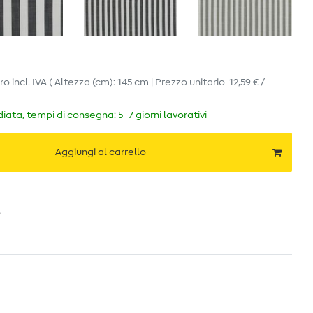
ro
incl. IVA
( Altezza (cm): 145 cm | Prezzo unitario
12,59 € /
ata, tempi di consegna: 5–7 giorni lavorativi
Aggiungi al carrello
o