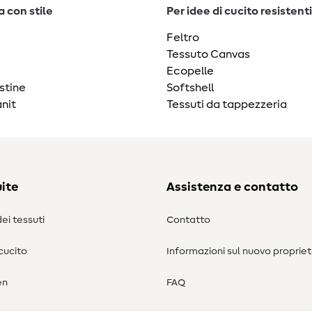
 con stile
Per idee di cucito resistenti
Feltro
Tessuto Canvas
Ecopelle
stine
Softshell
nit
Tessuti da tappezzeria
ite
Assistenza e contatto
ei tessuti
Contatto
 cucito
Informazioni sul nuovo propriet
en
FAQ