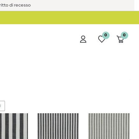
iritto di recesso
0
0
i