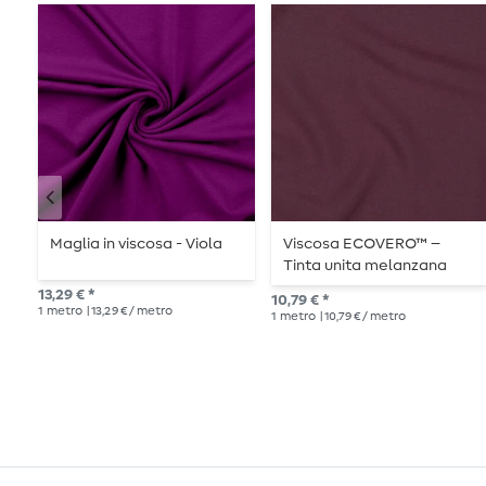
Maglia in viscosa - Viola
Viscosa ECOVERO™ –
Tinta unita melanzana
13,29 € *
10,79 € *
1
metro
| 13,29 € / metro
1
metro
| 10,79 € / metro