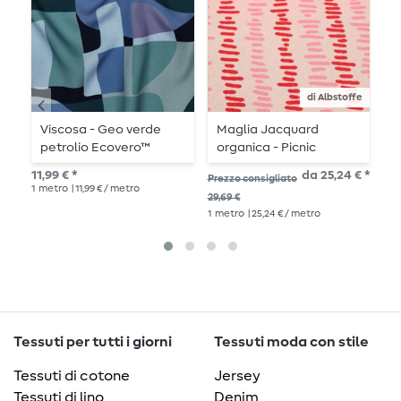
di Albstoffe
Viscosa - Geo verde
Maglia Jacquard
M
petrolio Ecovero™
organica - Picnic
-
Meadow Beige Red
D
11,99 € *
da 25,24 € *
Prezzo consigliato
Pre
1
metro
| 11,99 € / metro
29,69 €
27,
1
metro
| 25,24 € / metro
1
me
Tessuti per tutti i giorni
Tessuti moda con stile
Tessuti di cotone
Jersey
Tessuti di lino
Denim