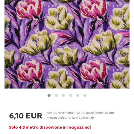
per
0,5
metro
incl. IVA
( Altezza (cm): 140 cm |
6,10 EUR
Prezzo unitario
12,19 € / metro
)
Solo 4,8 metro disponibile in magazzino!