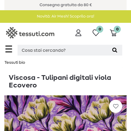
Consegna gratuita da 80 €
Novità: Air Mesh! Scoprilo ora!
0
0
☰
Tessuti bio
Viscosa - Tulipani digitali viola
Ecovero