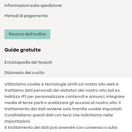
Informazioni sulla spedizione
Metodi di pagamento
Revoca dell'ordine
Guide gratuite
Enciclopedia dei tessuti
Dizionario del cucito
Nähanleitungen
Utilizziamo cookie e tecnologie simili sul nostro sito web e
trattiamo dati personali dei visitatori del nostro sito (ad es.
Assistenza e contatto
indirizzo IP) per personalizzare contenuti e annunci, integrare
media di terze parti o analizzare gli accessi al nostro sito. Il
Contatto
trattamento dei dati avviene solo tramite cookie impostati.
Condividiamo questi dati con terzi che indichiamo nelle
Informazioni sul nuovo proprietario
impostazioni.
Il trattamento dei dati può avvenire con consenso o sulla
FAQ