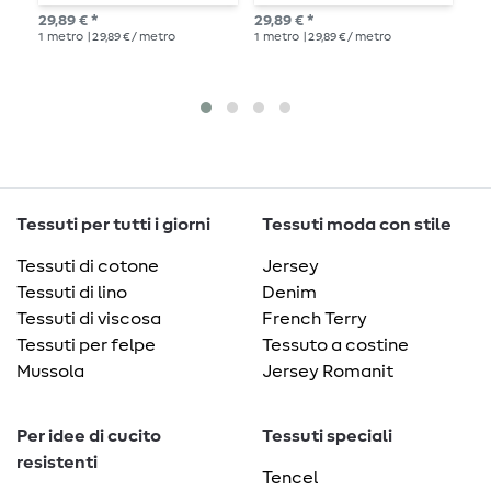
mulesing
s
29,89 € *
29,89 € *
29,
1
metro
| 29,89 € / metro
1
metro
| 29,89 € / metro
1
me
Tessuti per tutti i giorni
Tessuti moda con stile
Tessuti di cotone
Jersey
Tessuti di lino
Denim
Tessuti di viscosa
French Terry
Tessuti per felpe
Tessuto a costine
Mussola
Jersey Romanit
Per idee di cucito
Tessuti speciali
resistenti
Tencel