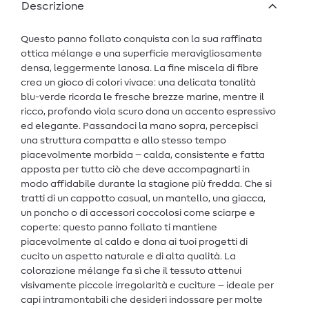
Descrizione
Questo panno follato conquista con la sua raffinata
ottica mélange e una superficie meravigliosamente
densa, leggermente lanosa. La fine miscela di fibre
crea un gioco di colori vivace: una delicata tonalità
blu-verde ricorda le fresche brezze marine, mentre il
ricco, profondo viola scuro dona un accento espressivo
ed elegante. Passandoci la mano sopra, percepisci
una struttura compatta e allo stesso tempo
piacevolmente morbida – calda, consistente e fatta
apposta per tutto ciò che deve accompagnarti in
modo affidabile durante la stagione più fredda. Che si
tratti di un cappotto casual, un mantello, una giacca,
un poncho o di accessori coccolosi come sciarpe e
coperte: questo panno follato ti mantiene
piacevolmente al caldo e dona ai tuoi progetti di
cucito un aspetto naturale e di alta qualità. La
colorazione mélange fa sì che il tessuto attenui
visivamente piccole irregolarità e cuciture – ideale per
capi intramontabili che desideri indossare per molte