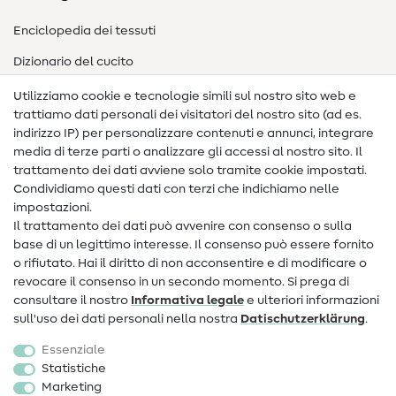
Enciclopedia dei tessuti
Dizionario del cucito
Nähanleitungen
Utilizziamo cookie e tecnologie simili sul nostro sito web e
trattiamo dati personali dei visitatori del nostro sito (ad es.
Assistenza e contatto
indirizzo IP) per personalizzare contenuti e annunci, integrare
media di terze parti o analizzare gli accessi al nostro sito. Il
Contatto
trattamento dei dati avviene solo tramite cookie impostati.
Condividiamo questi dati con terzi che indichiamo nelle
Informazioni sul nuovo proprietario
impostazioni.
Il trattamento dei dati può avvenire con consenso o sulla
FAQ
base di un legittimo interesse. Il consenso può essere fornito
Diritto di recesso
o rifiutato. Hai il diritto di non acconsentire e di modificare o
revocare il consenso in un secondo momento. Si prega di
Popolare
consultare il nostro
Informativa legale
e ulteriori informazioni
sull'uso dei dati personali nella nostra
Dati­schutz­erklärung
.
Tessuti
Essenziale
Accessori cucito
Statistiche
Marketing
Sale