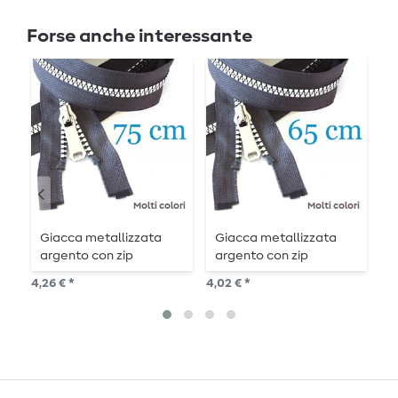
Forse anche interessante
Molti colori
Molti colori
Giacca metallizzata
Giacca metallizzata
C
argento con zip
argento con zip
d
divisibile da 75 cm
divisibile da 65 cm
4,26 € *
4,02 € *
2,2