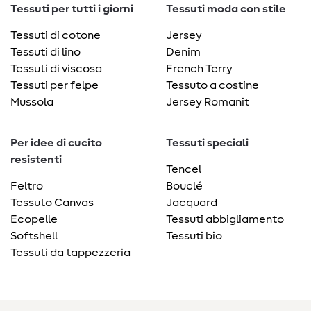
Tessuti per tutti i giorni
Tessuti moda con stile
Tessuti di cotone
Jersey
Tessuti di lino
Denim
Tessuti di viscosa
French Terry
Tessuti per felpe
Tessuto a costine
Mussola
Jersey Romanit
Per idee di cucito
Tessuti speciali
resistenti
Tencel
Feltro
Bouclé
Tessuto Canvas
Jacquard
Ecopelle
Tessuti abbigliamento
Softshell
Tessuti bio
Tessuti da tappezzeria