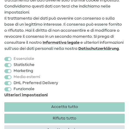
trattamento dei dati avviene solo tramite cookie impostati.
Condividiamo questi dati con terzi che indichiamo nelle
Informazioni sul nuovo proprietario
impostazioni.
Il trattamento dei dati può avvenire con consenso o sulla
FAQ
base di un legittimo interesse. Il consenso può essere fornito
Diritto di recesso
o rifiutato. Hai il diritto di non acconsentire e di modificare o
revocare il consenso in un secondo momento. Si prega di
Popolare
consultare il nostro
Informativa legale
e ulteriori informazioni
sull'uso dei dati personali nella nostra
Dati­schutz­erklärung
.
Tessuti
Essenziale
Accessori cucito
Statistiche
Marketing
Sale
Media esterni
DHL Preferred Delivery
Funzionale
Ulteriori impostazioni
Accetta tutto
Informazioni legali
Privacy
Condizioni generali
Diritto di recesso
Rifiuta tutto