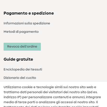
Pagamento e spedizione
Informazioni sulla spedizione
Metodi di pagamento
Revoca dell'ordine
Guide gratuite
Enciclopedia dei tessuti
Dizionario del cucito
Nähanleitungen
Utilizziamo cookie e tecnologie simili sul nostro sito web e
trattiamo dati personali dei visitatori del nostro sito (ad es.
Assistenza e contatto
indirizzo IP) per personalizzare contenuti e annunci, integrare
media di terze parti o analizzare gli accessi al nostro sito. Il
Contatto